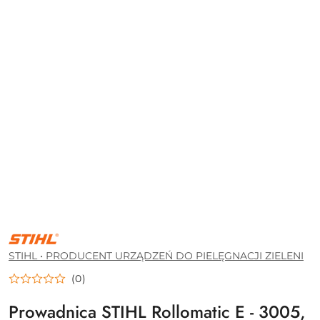
STIHL
•
PRODUCENT
STIHL • PRODUCENT URZĄDZEŃ DO PIELĘGNACJI ZIELENI
URZĄDZEŃ
DO
(0)
PIELĘGNACJI
ZIELENI
Prowadnica STIHL Rollomatic E - 3005,