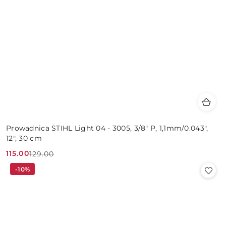
Prowadnica STIHL Light 04 - 3005, 3/8" P, 1,1mm/0.043",
12", 30 cm
115.00
129.00
Cena
Cena
-10%
promocyjna:
przed
promocją: