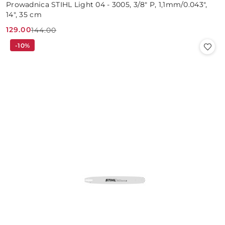
Prowadnica STIHL Light 04 - 3005, 3/8" P, 1,1mm/0.043",
14", 35 cm
129.00
144.00
Cena
Cena
-10%
promocyjna:
przed
promocją: