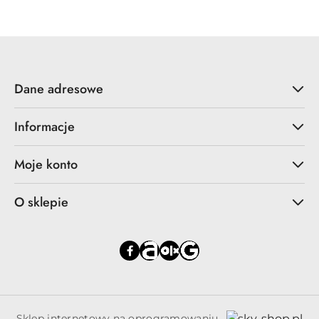
promocyjna:
przed
promocją:
Dane adresowe
Informacje
Moje konto
O sklepie
Sklep internetowy na oprogramowaniu