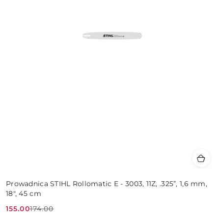
Prowadnica STIHL Rollomatic E - 3003, 11Z, .325”, 1,6 mm,
18", 45 cm
155.00
174.00
Cena
Cena