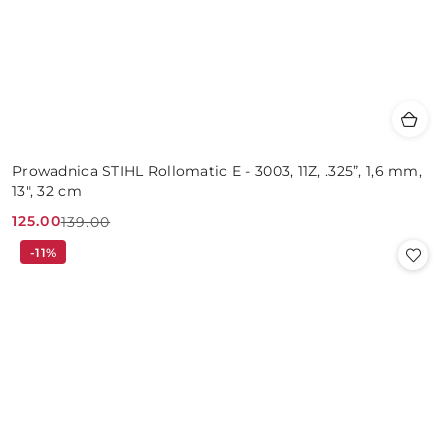
Prowadnica STIHL Rollomatic E - 3003, 11Z, .325”, 1,6 mm,
13", 32 cm
125.00
139.00
Cena
Cena
-11%
promocyjna:
przed
promocją: