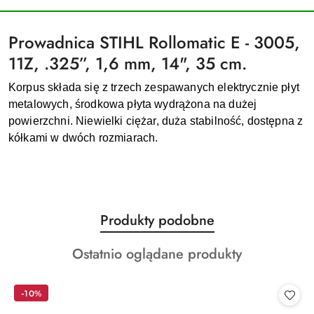
Prowadnica STIHL Rollomatic E - 3005,
11Z, .325”, 1,6 mm, 14", 35 cm.
Korpus składa się z trzech zespawanych elektrycznie płyt
metalowych, środkowa płyta wydrążona na dużej
powierzchni. Niewielki ciężar, duża stabilność, dostępna z
kółkami w dwóch rozmiarach.
Produkty
Produkty podobne
Pomiń karuzelę produktów
o
Produkty
Ostatnio oglądane produkty
statusie:
o
statusie:
-10%