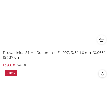
Prowadnica STIHL Rollomatic E - 10Z, 3/8", 1,6 mm/0.063",
15", 37 cm
139.00
154.00
Cena
Cena
-10%
promocyjna:
przed
promocją: