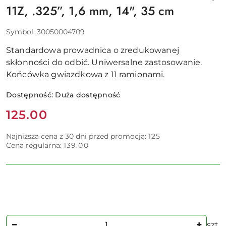
11Z, .325”, 1,6 mm, 14", 35 cm
Symbol:
30050004709
Standardowa prowadnica o zredukowanej
skłonności do odbić. Uniwersalne zastosowanie.
Końcówka gwiazdkowa z 11 ramionami.
Dostępność:
Duża dostępność
Cena:
125.00
Najniższa cena z 30 dni przed promocją:
125
Cena regularna:
139.00
Ilość
szt.