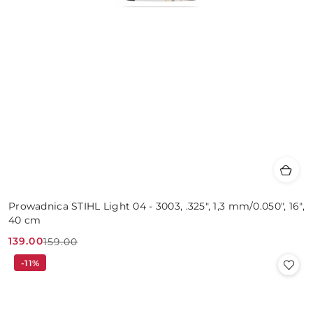
Prowadnica STIHL Light 04 - 3003, .325", 1,3 mm/0.050", 16",
40 cm
139.00
159.00
Cena
Cena
-11%
promocyjna:
przed
promocją: