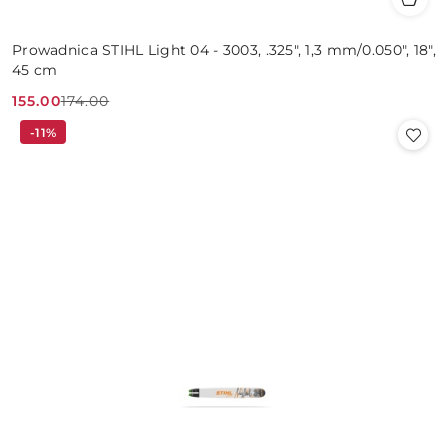
Prowadnica STIHL Light 04 - 3003, .325", 1,3 mm/0.050", 18",
45 cm
155.00
174.00
Cena
Cena
-11%
promocyjna:
przed
promocją: