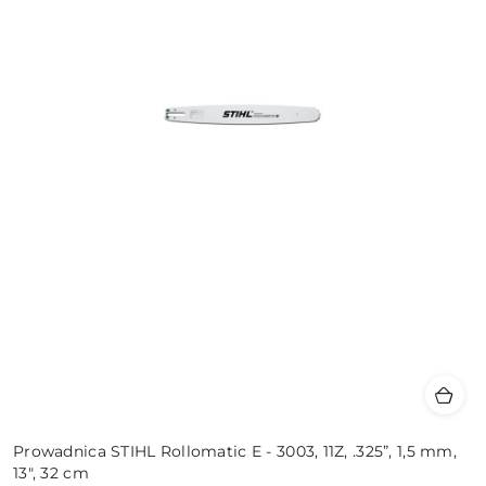
Prowadnica STIHL Rollomatic E - 3003, 11Z, .325”, 1,5 mm,
13", 32 cm