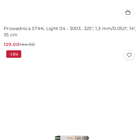
Prowadnica STIHL Light 04 - 3003, .325", 1,3 mm/0.050", 14",
35 cm
129.00
144.00
Cena
Cena
-13%
promocyjna:
przed
promocją: