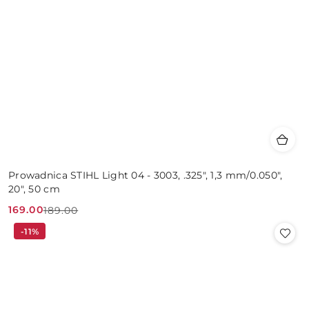
Prowadnica STIHL Light 04 - 3003, .325", 1,3 mm/0.050",
20", 50 cm
169.00
189.00
Cena
Cena
-11%
promocyjna:
przed
promocją: