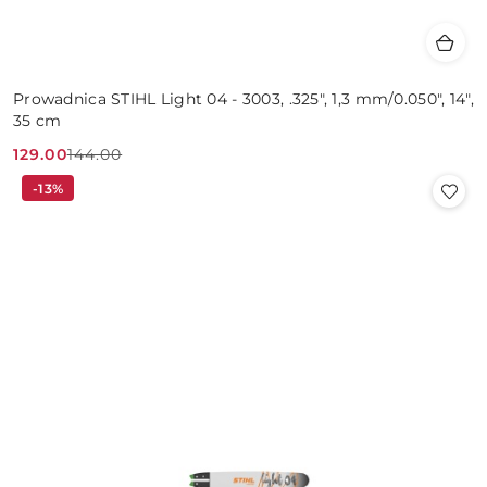
Prowadnica STIHL Light 04 - 3003, .325", 1,3 mm/0.050", 14",
35 cm
129.00
144.00
Cena
Cena
-13%
promocyjna:
przed
promocją: