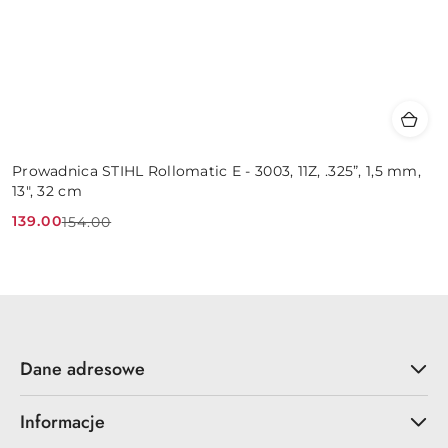
Prowadnica STIHL Rollomatic E - 3003, 11Z, .325”, 1,5 mm,
13", 32 cm
139.00
154.00
Cena
Cena
promocyjna:
przed
promocją:
Dane adresowe
Informacje