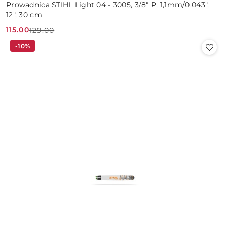
Prowadnica STIHL Light 04 - 3005, 3/8" P, 1,1mm/0.043",
12", 30 cm
115.00
129.00
Cena
Cena
-10%
promocyjna:
przed
promocją: