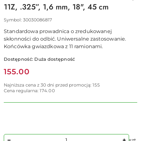
11Z, .325”, 1,6 mm, 18", 45 cm
Symbol:
30030086817
Standardowa prowadnica o zredukowanej
skłonności do odbić. Uniwersalne zastosowanie.
Końcówka gwiazdkowa z 11 ramionami.
Dostępność:
Duża dostępność
Cena:
155.00
Najniższa cena z 30 dni przed promocją:
155
Cena regularna:
174.00
Ilość
szt.