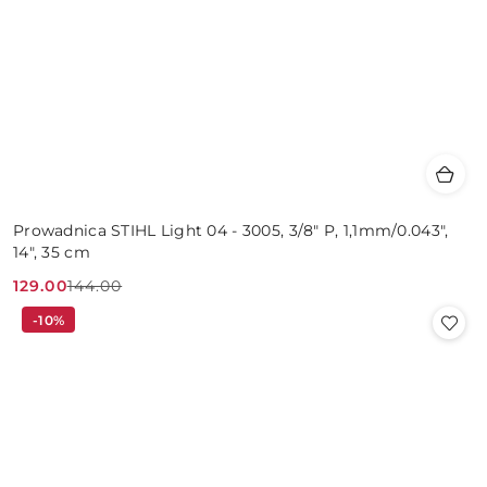
Prowadnica STIHL Light 04 - 3005, 3/8" P, 1,1mm/0.043",
14", 35 cm
129.00
144.00
Cena
Cena
-10%
promocyjna:
przed
promocją: