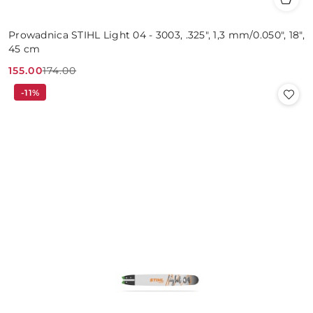
Prowadnica STIHL Light 04 - 3003, .325", 1,3 mm/0.050", 18",
45 cm
155.00
174.00
Cena
Cena
-11%
promocyjna:
przed
promocją: