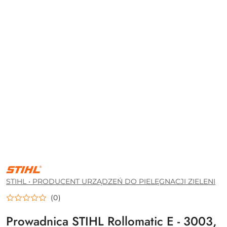
STIHL
•
PRODUCENT
STIHL • PRODUCENT URZĄDZEŃ DO PIELĘGNACJI ZIELENI
URZĄDZEŃ
DO
(0)
PIELĘGNACJI
ZIELENI
Prowadnica STIHL Rollomatic E - 3003,