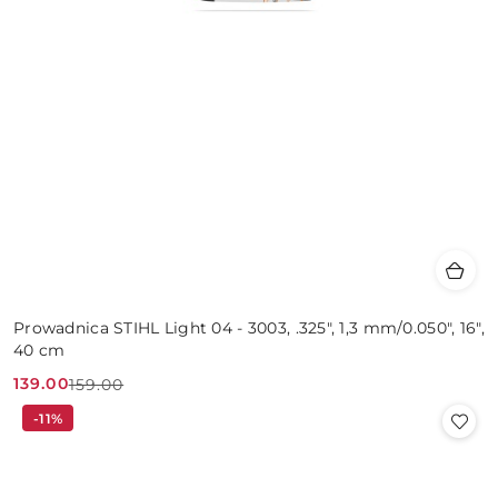
Prowadnica STIHL Light 04 - 3003, .325", 1,3 mm/0.050", 16",
40 cm
139.00
159.00
Cena
Cena
-11%
promocyjna:
przed
promocją: