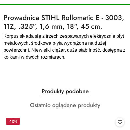
Prowadnica STIHL Rollomatic E - 3003,
11Z, .325”, 1,6 mm, 18", 45 cm.
Korpus składa się z trzech zespawanych elektrycznie płyt
metalowych, środkowa płyta wydrążona na dużej
powierzchni. Niewielki ciężar, duża stabilność, dostępna z
kółkami w dwóch rozmiarach.
Produkty
Produkty podobne
Pomiń karuzelę produktów
o
Produkty
Ostatnio oglądane produkty
statusie:
o
statusie:
-10%