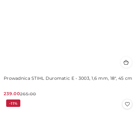
Prowadnica STIHL Duromatic E - 3003, 1,6 mm, 18", 45 cm
239.00
265.00
Cena
Cena
-11%
promocyjna:
przed
promocją: