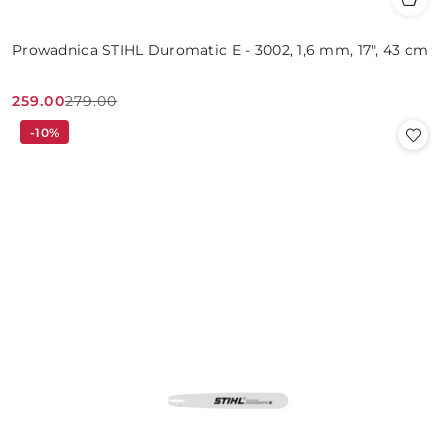
Prowadnica STIHL Duromatic E - 3002, 1,6 mm, 17", 43 cm
259.00
279.00
Cena
Cena
-10%
promocyjna:
przed
promocją: