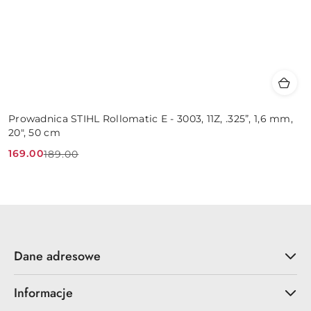
Prowadnica STIHL Rollomatic E - 3003, 11Z, .325”, 1,6 mm,
20", 50 cm
169.00
189.00
Cena
Cena
promocyjna:
przed
promocją:
Dane adresowe
Informacje