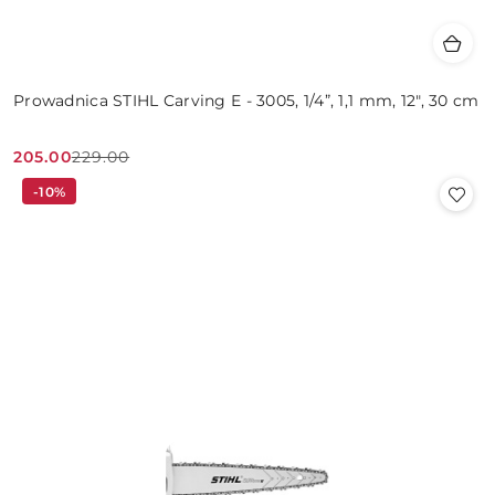
Prowadnica STIHL Carving E - 3005, 1/4”, 1,1 mm, 12", 30 cm
205.00
229.00
Cena
Cena
-10%
promocyjna:
przed
promocją: