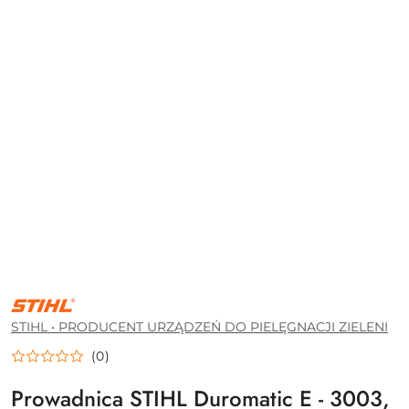
STIHL
•
PRODUCENT
STIHL • PRODUCENT URZĄDZEŃ DO PIELĘGNACJI ZIELENI
URZĄDZEŃ
DO
(0)
PIELĘGNACJI
ZIELENI
Prowadnica STIHL Duromatic E - 3003,