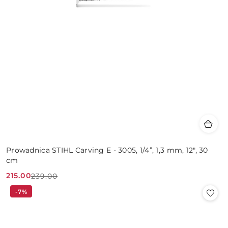
Prowadnica STIHL Carving E - 3005, 1/4”, 1,3 mm, 12", 30
cm
215.00
239.00
Cena
Cena
-7%
promocyjna:
przed
promocją: