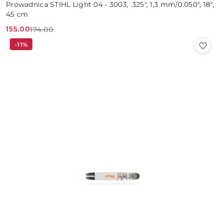
Prowadnica STIHL Light 04 - 3003, .325", 1,3 mm/0.050", 18",
45 cm
155.00
174.00
Cena
Cena
-11%
promocyjna:
przed
promocją: