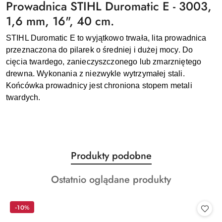
Prowadnica STIHL Duromatic E - 3003,
1,6 mm, 16", 40 cm.
STIHL Duromatic E to wyjątkowo trwała, lita prowadnica
przeznaczona do pilarek o średniej i dużej mocy. Do
cięcia twardego, zanieczyszczonego lub zmarzniętego
drewna. Wykonania z niezwykle wytrzymałej stali.
Końcówka prowadnicy jest chroniona stopem metali
twardych.
Produkty
Produkty podobne
Pomiń karuzelę produktów
o
Produkty
Ostatnio oglądane produkty
statusie:
o
statusie:
-10%