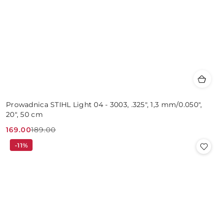
Prowadnica STIHL Light 04 - 3003, .325", 1,3 mm/0.050",
20", 50 cm
169.00
189.00
Cena
Cena
-11%
promocyjna:
przed
promocją: