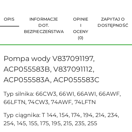
OPIS
INFORMACJE
OPINIE
ZAPYTAJ O
DOT.
I
DOSTĘPNOŚĆ
BEZPIECZEŃSTWA
OCENY
(0)
Pompa wody V837091197,
ACP055583B, V837091112,
ACP055583A, ACP055583C
Typ silnika: 66CW3, 66WI, 66AWI, 66AWF,
66LFTN, 74CW3, 74AWF, 74LFTN
Typ ciągnika: T 144, 154, 174, 194, 214, 234,
254, 145, 155, 175, 195, 215, 235, 255