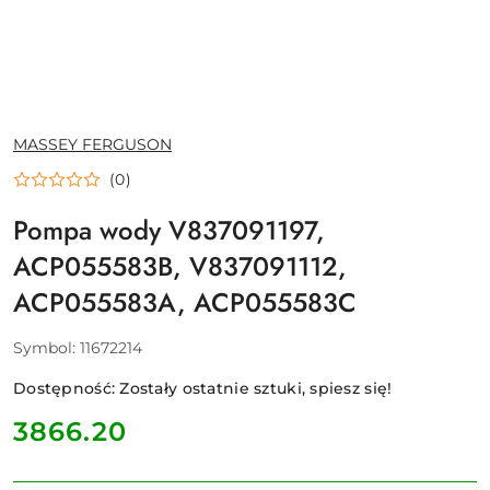
NAZWA
MASSEY FERGUSON
PRODUCENTA:
(0)
Pompa wody V837091197,
ACP055583B, V837091112,
ACP055583A, ACP055583C
Symbol:
11672214
Dostępność:
Zostały ostatnie sztuki, spiesz się!
cena:
3866.20