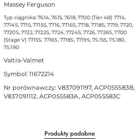
Massey Ferguson
Typ ciągnika: 7614, 7615, 7618, 7700 (Tier 4B) 7714,
7714S, 7715, 7715S, 7716, 7716S, 7718, 7718S, 7719, 7720,
7720S, 7722, 7722S, 7724, 7724S, 7726, 7726S, 7700
(Stage V) 7715S, 7716S, 7718S, 7719S, 7S.155, 7S.180,
7S.190
Valtra-Valmet
Symbol: 11672214
Nr porównawczy: V837091197, ACP055583B,
V837091112, ACP055583A, ACP055583C
Produkty
Produkty podobne
Pomiń karuzelę produktów