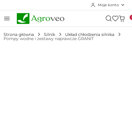
Moje konto
Przejdź do treści głównej
Przejdź do wyszukiwarki
Przejdź do moje konto
Przejdź do menu głównego
Przejdź do opisu produktu
Przejdź do stopki
Strona główna
Silnik
Układ chłodzenia silnika
Pompy wodne i zestawy naprawcze GRANIT