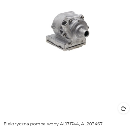
Elektryczna pompa wody AL171744, AL203467