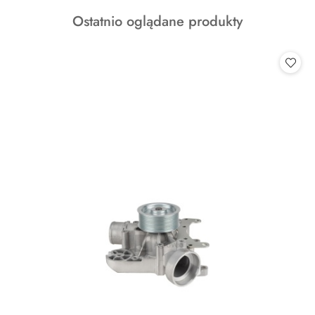
o
Produkty
Ostatnio oglądane produkty
statusie:
o
statusie: