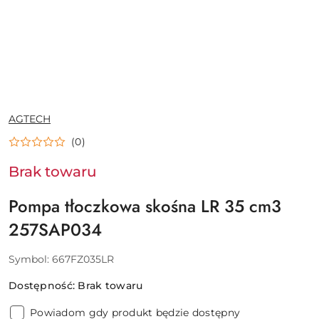
NAZWA
AGTECH
PRODUCENTA:
(0)
Brak towaru
Pompa tłoczkowa skośna LR 35 cm3
257SAP034
Symbol:
667FZ035LR
Dostępność:
Brak towaru
Powiadom gdy produkt będzie dostępny