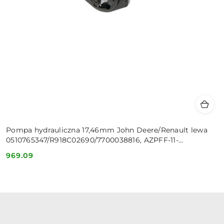
Pompa hydrauliczna 17,46mm John Deere/Renault lewa
0510765347/R918C02690/7700038816, AZPFF-11-
022/011LHR2020KB
969.09
Cena: