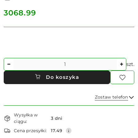
cena:
3068.99
Ilość
szt.
Do koszyka
Zostaw telefon
Dostępność
Wysyłka w
i
3 dni
ciągu:
dostawa
Wyślij
Cena przesyłki:
17.49