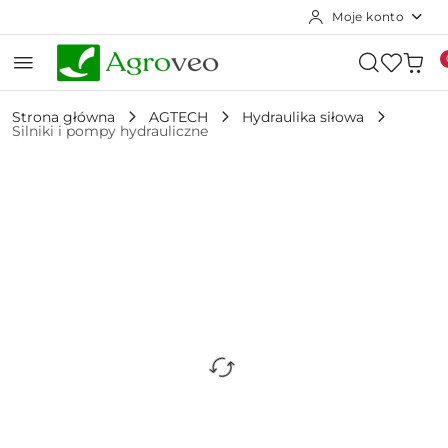
Moje konto
Przejdź do treści głównej
Przejdź do wyszukiwarki
Przejdź do moje konto
Przejdź do menu głównego
Przejdź do opisu produktu
Przejdź do stopki
Strona główna
AGTECH
Hydraulika siłowa
Silniki i pompy hydrauliczne