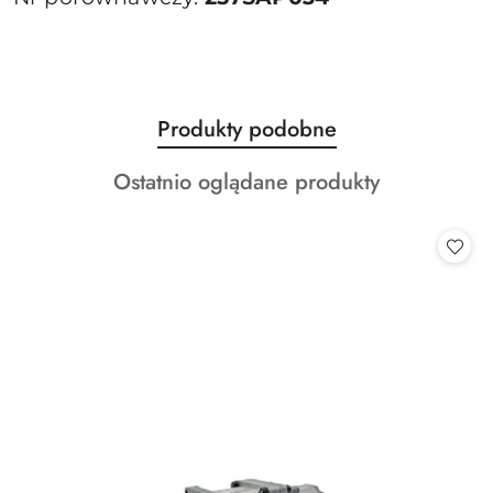
Produkty
Produkty podobne
Pomiń karuzelę produktów
o
Produkty
Ostatnio oglądane produkty
statusie:
o
statusie: