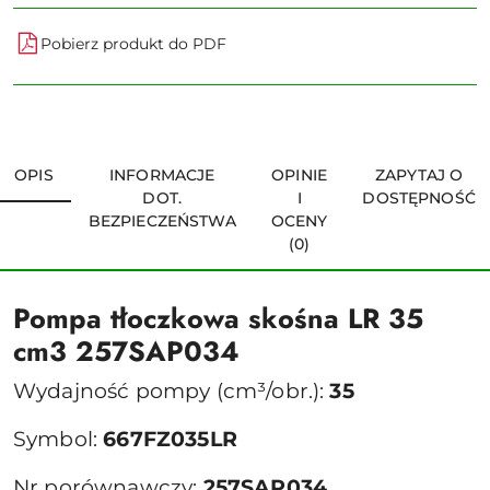
Pobierz produkt do PDF
OPIS
INFORMACJE
OPINIE
ZAPYTAJ O
DOT.
I
DOSTĘPNOŚĆ
BEZPIECZEŃSTWA
OCENY
(0)
Pompa tłoczkowa skośna LR 35
cm3 257SAP034
Wydajność pompy (cm³/obr.):
35
Symbol:
667FZ035LR
Nr porównawczy:
257SAP034