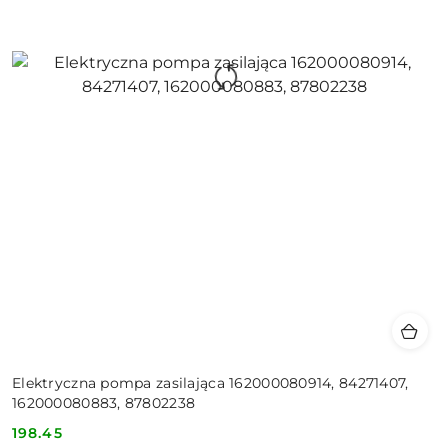
Elektryczna pompa zasilająca 162000080914, 84271407,
162000080883, 87802238
198.45
Cena: