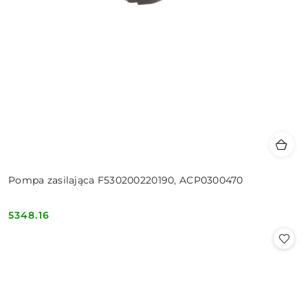
Pompa zasilająca F530200220190, ACP0300470
5348.16
Cena: