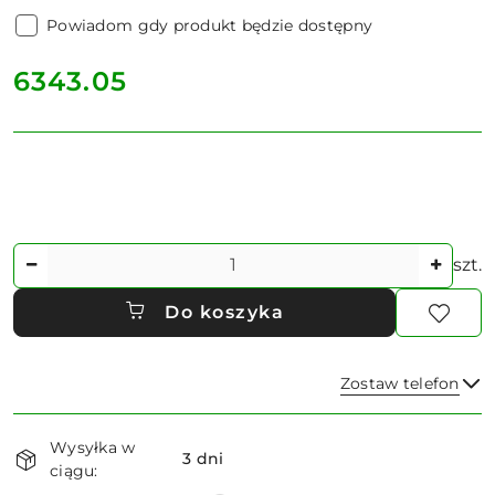
Powiadom gdy produkt będzie dostępny
cena:
6343.05
Ilość
szt.
Do koszyka
Zostaw telefon
Dostępność
Wysyłka w
i
3 dni
ciągu:
dostawa
Wyślij