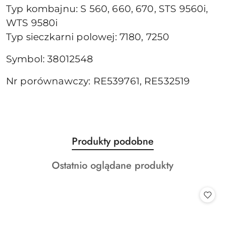
Typ kombajnu: S 560, 660, 670, STS 9560i,
WTS 9580i
Typ sieczkarni polowej: 7180, 7250
Symbol: 38012548
Nr porównawczy: RE539761, RE532519
Produkty
Produkty podobne
Pomiń karuzelę produktów
o
Produkty
Ostatnio oglądane produkty
statusie:
o
statusie: