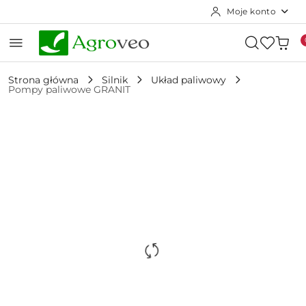
Moje konto
Przejdź do treści głównej
Przejdź do wyszukiwarki
Przejdź do moje konto
Przejdź do menu głównego
Przejdź do opisu produktu
Przejdź do stopki
Strona główna
Silnik
Układ paliwowy
Pompy paliwowe GRANIT