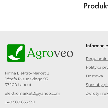
Produk
Produk
Pomiń karuzelę produktów
o
statusie
Informacj
Regulamin
Polityka p
Firma Elektro-Market 2
Dostawa
Józefa Piłsudskiego 93
37-100 Łańcut
Sposoby pł
elektromarket2@yahoo.com
Zwroty i re
+48 509 833 591