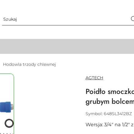
Hodowla trzody chlewnej
NAZWA
AGTECH
PRODUCENTA:
Poidło smoczko
grubym bolcem
Symbol:
648SL3412BZ
Wersja: 3/4ʺ na 1/2ʺ