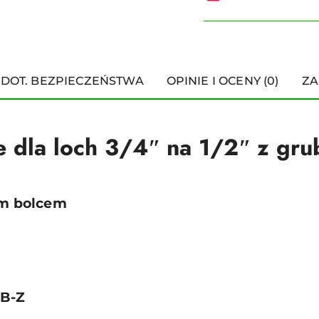
 DOT. BEZPIECZEŃSTWA
OPINIE I OCENY (0)
ZA
 dla loch 3/4ʺ na 1/2ʺ z gru
bym bolcem
2B-Z