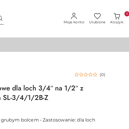
0
Moje konto
Ulubione
Koszyk
(0)
we dla loch 3/4ʺ na 1/2ʺ z
 SL-3/4/1/2B-Z
 z grubym bolcem • Zastosowanie: dla loch