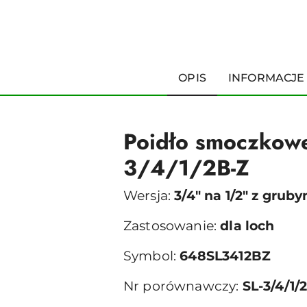
OPIS
INFORMACJE
Poidło smoczkowe
3/4/1/2B-Z
Wersja:
3/4ʺ na 1/2ʺ z gru
Zastosowanie:
dla loch
Symbol:
648SL3412BZ
Nr porównawczy:
SL-3/4/1/