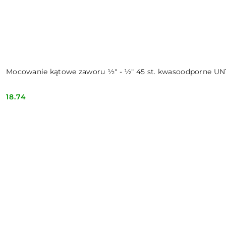
Mocowanie kątowe zaworu ½" - ½" 45 st. kwasoodporne UN1
18.74
Cena: