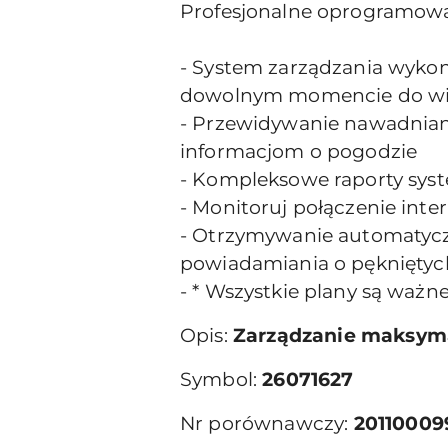
Profesjonalne oprogramowa
- System zarządzania wyko
dowolnym momencie do wi
- Przewidywanie nawadnian
informacjom o pogodzie
- Kompleksowe raporty sys
- Monitoruj połączenie inte
- Otrzymywanie automatycz
powiadamiania o pękniętych
- * Wszystkie plany są ważne
Opis:
Zarządzanie maksyma
Symbol:
26071627
Nr porównawczy:
20110009