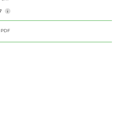
7
o PDF