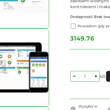
zasobami wodnymi •
kontrolerami i mak
Dostępność:
Brak to
Powiadom gdy pro
cena:
3149.76
Ilość
szt.
Dostępność
Wysyłka w
3