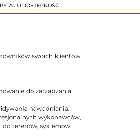
PYTAJ O DOSTĘPNOŚĆ
terowników swoich klientów
j
mowanie do zarządzania
widywania nawadniania.
ofesjonalnych wykonawców,
u do terenów, systemów