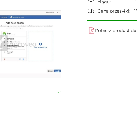
i
ciągu:
dostawa
Cena przesyłki:
1
Pobierz produkt d