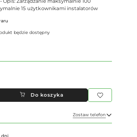
 Opis: Zarządzanie maksymalnie 100
symalnie 15 użytkownikami instalatorów
waru
dukt będzie dostępny
Do koszyka
Zostaw telefon
Wyślij
 dni