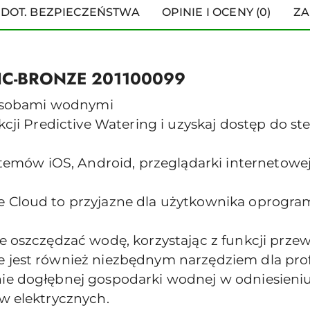
 DOT. BEZPIECZEŃSTWA
OPINIE I OCENY (0)
ZA
 HC-BRONZE 201100099
zasobami wodnymi
kcji Predictive Watering i uzyskaj dostęp do s
stemów iOS, Android, przeglądarki internetowe
Cloud to przyjazne dla użytkownika oprogra
 oszczędzać wodę, korzystając z funkcji prze
jest również niezbędnym narzędziem dla pr
e dogłębnej gospodarki wodnej w odniesieni
w elektrycznych.