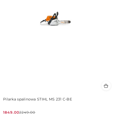
Pilarka spalinowa STIHL MS 231 C-BE
1849.00
2249.00
Cena
Cena