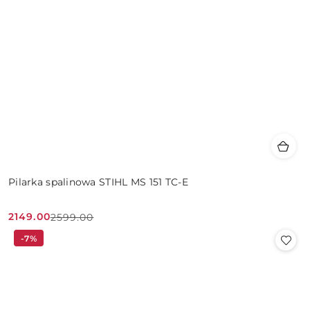
Pilarka spalinowa STIHL MS 151 TC-E
2149.00
2599.00
Cena
Cena
-7%
promocyjna:
przed
promocją: