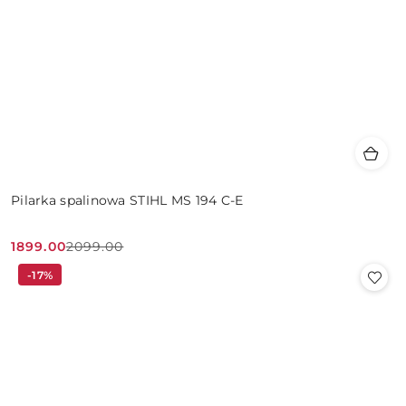
Pilarka spalinowa STIHL MS 194 C-E
1899.00
2099.00
Cena
Cena
-17%
promocyjna:
przed
promocją: