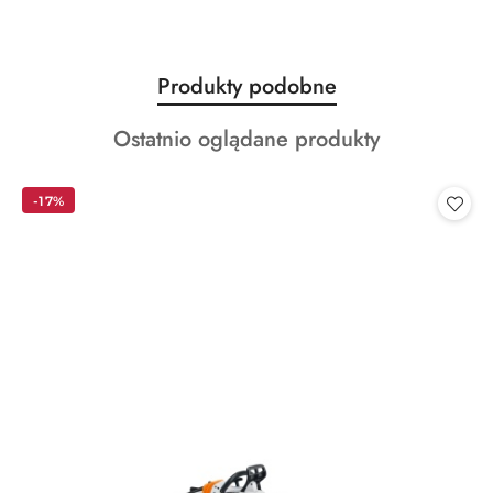
Produkty
Produkty podobne
Pomiń karuzelę produktów
o
Produkty
Ostatnio oglądane produkty
statusie:
o
statusie:
-17%