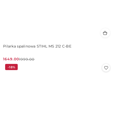
Pilarka spalinowa STIHL MS 212 C-BE
1649.00
1999.00
Cena
Cena
-18%
promocyjna:
przed
promocją: