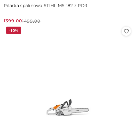
Pilarka spalinowa STIHL MS 182 z PD3
1399.00
1499.00
Cena
Cena
-10%
promocyjna:
przed
promocją: