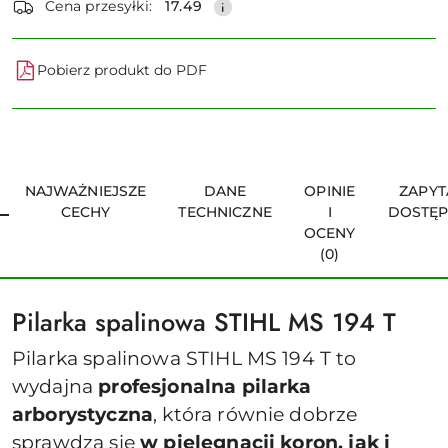
Cena przesyłki:
17.49
Pobierz produkt do PDF
NAJWAŻNIEJSZE
DANE
OPINIE
ZAPYT
CECHY
TECHNICZNE
I
DOSTĘ
OCENY
(0)
Pilarka spalinowa STIHL MS 194 T
Pilarka spalinowa STIHL MS 194 T to
wydajna
profesjonalna pilarka
arborystyczna
, która równie dobrze
sprawdza się
w pielęgnacji koron, jak i