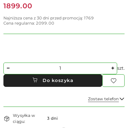
Cena:
1899.00
Najniższa cena z 30 dni przed promocją:
1769
Cena regularna:
2099.00
Ilość
szt.
Do koszyka
Zostaw telefon
Dostępność
Wysyłka w
i
3 dni
ciągu:
dostawa
Wyślij