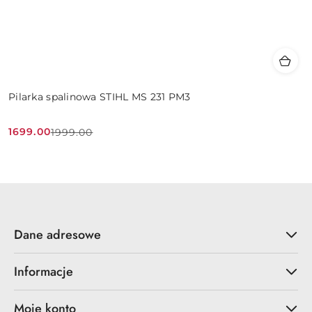
Pilarka spalinowa STIHL MS 231 PM3
1699.00
1999.00
Cena
Cena
promocyjna:
przed
promocją:
Dane adresowe
Informacje
Moje konto