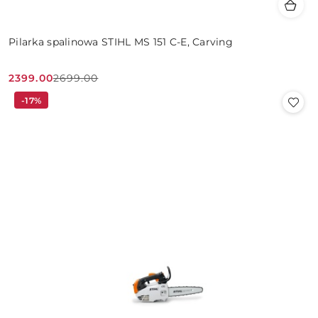
Pilarka spalinowa STIHL MS 151 C-E, Carving
2399.00
2699.00
Cena
Cena
-17%
promocyjna:
przed
promocją: