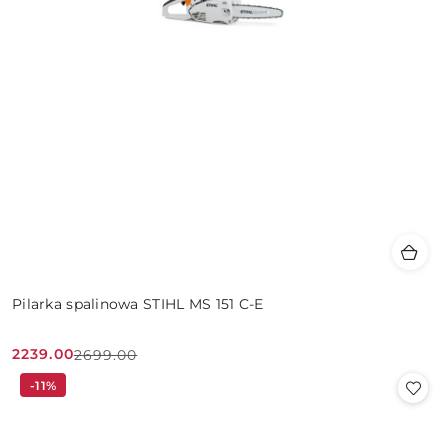
Pilarka spalinowa STIHL MS 151 C-E
2239.00
2699.00
Cena
Cena
-11%
promocyjna:
przed
promocją: