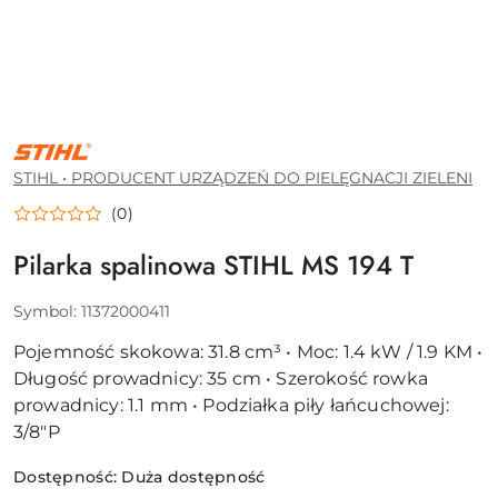
STIHL
•
PRODUCENT
STIHL • PRODUCENT URZĄDZEŃ DO PIELĘGNACJI ZIELENI
URZĄDZEŃ
DO
(0)
PIELĘGNACJI
ZIELENI
Pilarka spalinowa STIHL MS 194 T
Symbol:
11372000411
Pojemność skokowa: 31.8 cm³ • Moc: 1.4 kW / 1.9 KM •
Długość prowadnicy: 35 cm • Szerokość rowka
prowadnicy: 1.1 mm • Podziałka piły łańcuchowej:
3/8"P
Dostępność:
Duża dostępność