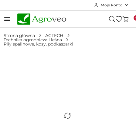
Moje konto
Przejdź do treści głównej
Przejdź do wyszukiwarki
Przejdź do moje konto
Przejdź do menu głównego
Przejdź do opisu produktu
Przejdź do stopki
Strona główna
AGTECH
Technika ogrodnicza i leśna
Piły spalinowe, kosy, podkaszarki