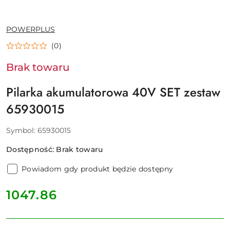
NAZWA
POWERPLUS
PRODUCENTA:
(0)
Brak towaru
Pilarka akumulatorowa 40V SET zestaw
65930015
Symbol:
65930015
Dostępność:
Brak towaru
Powiadom gdy produkt będzie dostępny
cena:
1047.86