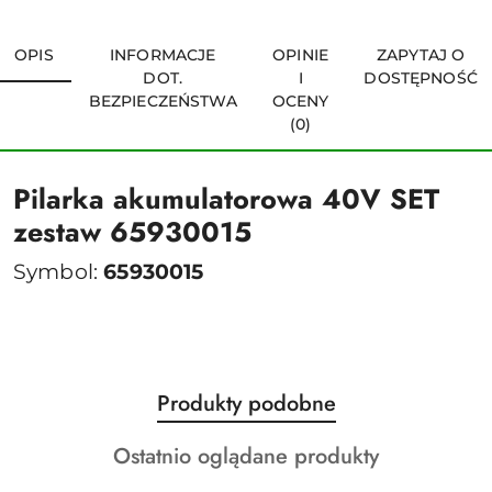
OPIS
INFORMACJE
OPINIE
ZAPYTAJ O
DOT.
I
DOSTĘPNOŚĆ
BEZPIECZEŃSTWA
OCENY
(0)
Pilarka akumulatorowa 40V SET
zestaw 65930015
Symbol:
65930015
Produkty
Produkty podobne
Pomiń karuzelę produktów
o
Produkty
Ostatnio oglądane produkty
statusie:
o