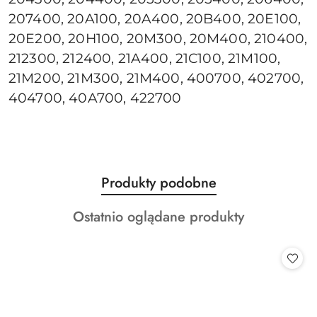
207400, 20A100, 20A400, 20B400, 20E100,
20E200, 20H100, 20M300, 20M400, 210400,
212300, 212400, 21A400, 21C100, 21M100,
21M200, 21M300, 21M400, 400700, 402700,
404700, 40A700, 422700
Produkty
Produkty podobne
Pomiń karuzelę produktów
o
Produkty
Ostatnio oglądane produkty
statusie:
o
statusie: