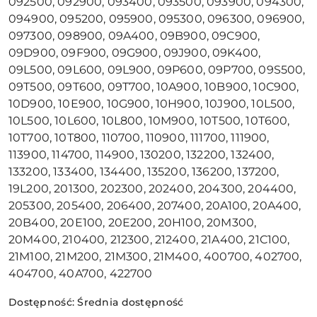
092500, 092900, 093400, 093500, 093900, 094300,
094900, 095200, 095900, 095300, 096300, 096900,
097300, 098900, 09A400, 09B900, 09C900,
09D900, 09F900, 09G900, 09J900, 09K400,
09L500, 09L600, 09L900, 09P600, 09P700, 09S500,
09T500, 09T600, 09T700, 10A900, 10B900, 10C900,
10D900, 10E900, 10G900, 10H900, 10J900, 10L500,
10L500, 10L600, 10L800, 10M900, 10T500, 10T600,
10T700, 10T800, 110700, 110900, 111700, 111900,
113900, 114700, 114900, 130200, 132200, 132400,
133200, 133400, 134400, 135200, 136200, 137200,
19L200, 201300, 202300, 202400, 204300, 204400,
205300, 205400, 206400, 207400, 20A100, 20A400,
20B400, 20E100, 20E200, 20H100, 20M300,
20M400, 210400, 212300, 212400, 21A400, 21C100,
21M100, 21M200, 21M300, 21M400, 400700, 402700,
404700, 40A700, 422700
Dostępność:
Średnia dostępność