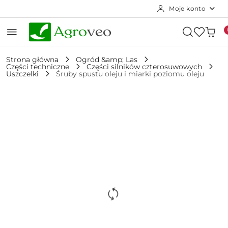
Moje konto
Przejdź do treści głównej
Przejdź do wyszukiwarki
Przejdź do moje konto
Przejdź do menu głównego
Przejdź do opisu produktu
Przejdź do stopki
Strona główna
Ogród &amp; Las
Części techniczne
Części silników czterosuwowych
Uszczelki
Śruby spustu oleju i miarki poziomu oleju