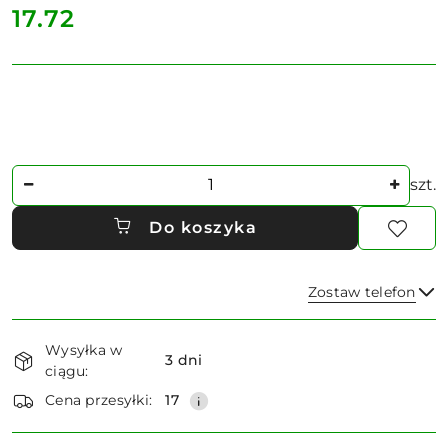
cena:
17.72
Ilość
szt.
Do koszyka
Zostaw telefon
Dostępność
Wysyłka w
i
3 dni
ciągu:
dostawa
Wyślij
Cena przesyłki:
17