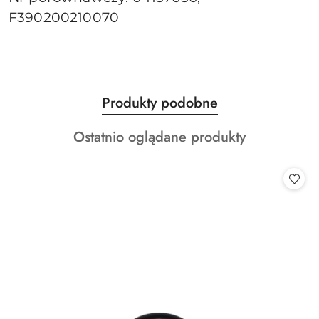
F390200210070
Produkty
Produkty podobne
Pomiń karuzelę produktów
o
Produkty
Ostatnio oglądane produkty
statusie:
o
statusie: