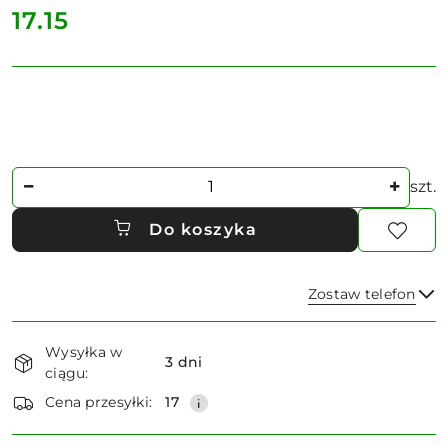
cena:
17.15
Ilość
szt.
Do koszyka
Zostaw telefon
Dostępność
Wysyłka w
i
3 dni
ciągu:
dostawa
Wyślij
Cena przesyłki:
17