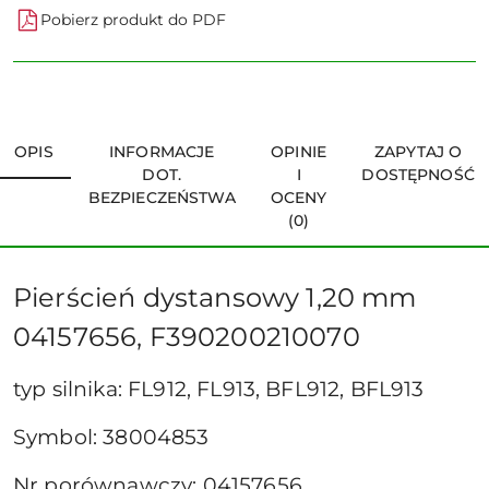
Pobierz produkt do PDF
OPIS
INFORMACJE
OPINIE
ZAPYTAJ O
DOT.
I
DOSTĘPNOŚĆ
BEZPIECZEŃSTWA
OCENY
(0)
Pierścień dystansowy 1,20 mm
04157656, F390200210070
typ silnika: FL912, FL913, BFL912, BFL913
Symbol: 38004853
Nr porównawczy: 04157656,