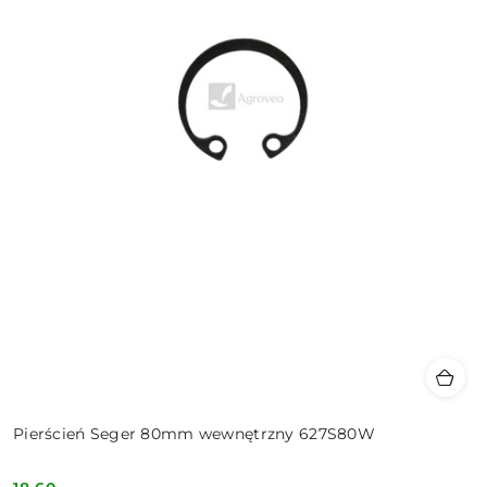
Pierścień Seger 80mm wewnętrzny 627S80W