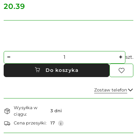
cena:
20.39
Ilość
szt.
Do koszyka
Zostaw telefon
Dostępność
Wysyłka w
i
3 dni
ciągu:
dostawa
Wyślij
Cena przesyłki:
17