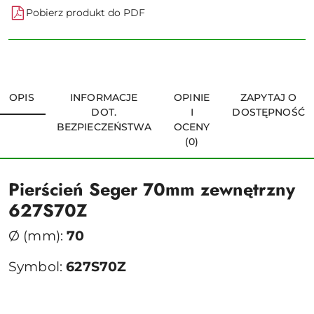
Pobierz produkt do PDF
OPIS
INFORMACJE
OPINIE
ZAPYTAJ O
DOT.
I
DOSTĘPNOŚĆ
BEZPIECZEŃSTWA
OCENY
(0)
Pierścień Seger 70mm zewnętrzny
627S70Z
Ø (mm):
70
Symbol:
627S70Z