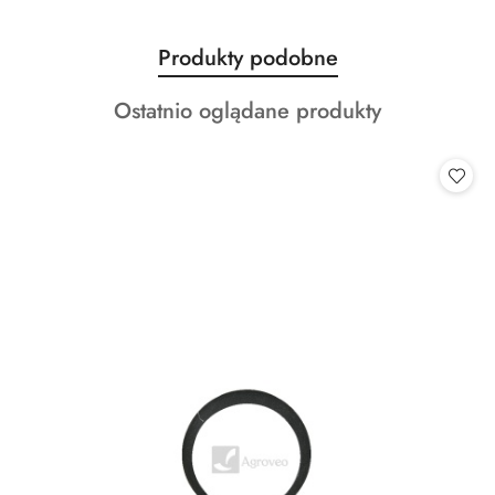
Produkty
Produkty podobne
Pomiń karuzelę produktów
o
Produkty
Ostatnio oglądane produkty
statusie:
o
statusie: