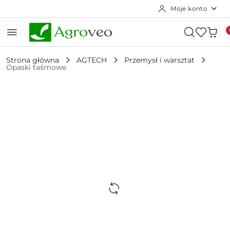
Moje konto
Przejdź do treści głównej
Przejdź do wyszukiwarki
Przejdź do moje konto
Przejdź do menu głównego
Przejdź do opisu produktu
Przejdź do stopki
Strona główna
AGTECH
Przemysł i warsztat
Opaski taśmowe