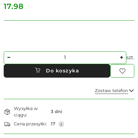
cena:
17.98
Ilość
szt.
Do koszyka
Zostaw telefon
Dostępność
Wysyłka w
i
3 dni
ciągu:
dostawa
Wyślij
Cena przesyłki:
17