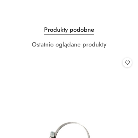
Produkty
Produkty podobne
Pomiń karuzelę produktów
o
Produkty
Ostatnio oglądane produkty
statusie:
o
statusie: