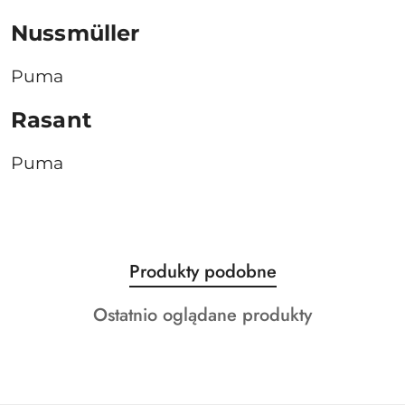
Nussmüller
Puma
Rasant
Puma
Produkty
Produkty podobne
Pomiń karuzelę produktów
o
Produkty
Ostatnio oglądane produkty
statusie:
o
statusie: