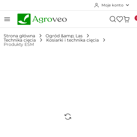
Moje konto
Przejdź do treści głównej
Przejdź do wyszukiwarki
Przejdź do moje konto
Przejdź do menu głównego
Przejdź do opisu produktu
Przejdź do stopki
Strona główna
Ogród &amp; Las
Technika cięcia
Kosiarki i technika cięcia
Produkty ESM