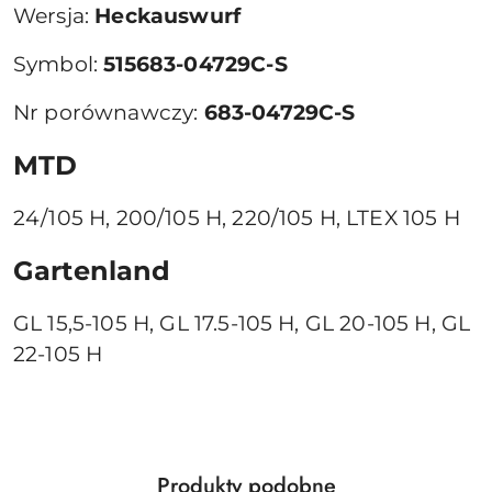
Wersja:
Heckauswurf
Symbol:
515683-04729C-S
Nr porównawczy:
683-04729C-S
MTD
24/105 H, 200/105 H, 220/105 H, LTEX 105 H
Gartenland
GL 15,5-105 H, GL 17.5-105 H, GL 20-105 H, GL
22-105 H
Produkty
Produkty podobne