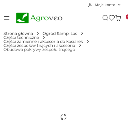
Moje konto
Przejdź do treści głównej
Przejdź do wyszukiwarki
Przejdź do moje konto
Przejdź do menu głównego
Przejdź do opisu produktu
Przejdź do stopki
Strona główna
Ogród &amp; Las
Części techniczne
Części zamienne i akcesoria do kosiarek
Części zespołów tnących i akcesoria
Obudowa pokrywy zespołu tnącego