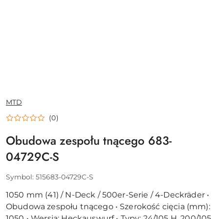
NAZWA
MTD
PRODUCENTA:
(0)
Obudowa zespołu tnącego 683-
04729C-S
Symbol:
515683-04729C-S
1050 mm (41) / N-Deck / 500er-Serie / 4-Deckräder •
Obudowa zespołu tnącego • Szerokość cięcia (mm):
1050 • Wersja: Heckauswurf • Typy: 24/105 H, 200/105