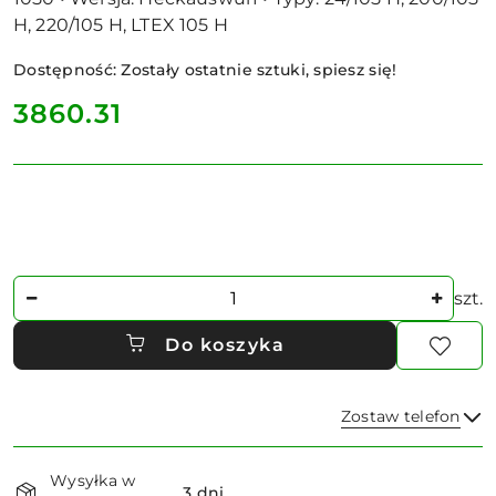
H, 220/105 H, LTEX 105 H
Dostępność:
Zostały ostatnie sztuki, spiesz się!
cena:
3860.31
Ilość
szt.
Do koszyka
Zostaw telefon
Dostępność
Wysyłka w
i
3 dni