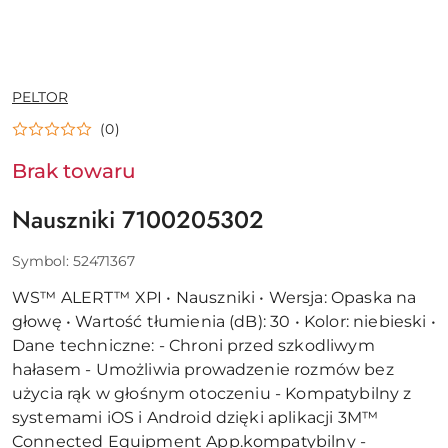
NAZWA
PELTOR
PRODUCENTA:
(0)
Brak towaru
Nauszniki 7100205302
Symbol:
52471367
WS™ ALERT™ XPI • Nauszniki • Wersja: Opaska na
głowę • Wartość tłumienia (dB): 30 • Kolor: niebieski •
Dane techniczne: - Chroni przed szkodliwym
hałasem - Umożliwia prowadzenie rozmów bez
użycia rąk w głośnym otoczeniu - Kompatybilny z
systemami iOS i Android dzięki aplikacji 3M™
Connected Equipment App.kompatybilny -