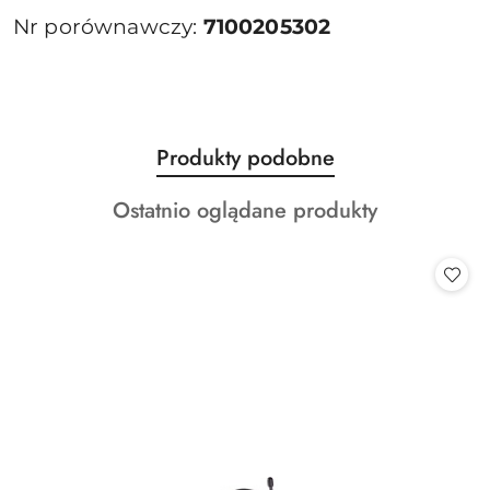
Nr porównawczy:
7100205302
Produkty
Produkty podobne
Pomiń karuzelę produktów
o
Produkty
Ostatnio oglądane produkty
statusie:
o
statusie: