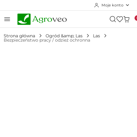
Moje konto
Przejdź do treści głównej
Przejdź do wyszukiwarki
Przejdź do moje konto
Przejdź do menu głównego
Przejdź do opisu produktu
Przejdź do stopki
Strona główna
Ogród &amp; Las
Las
Bezpieczeństwo pracy / odzież ochronna