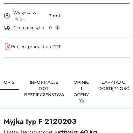
Dostępność
Wysyłka w
i
3 dni
ciągu:
dostawa
Wyślij
Cena przesyłki:
0
Pobierz produkt do PDF
OPIS
INFORMACJE
OPINIE
ZAPYTAJ O
DOT.
I
DOSTĘPNOŚĆ
BEZPIECZEŃSTWA
OCENY
(0)
Myjka typ F 2120203
Dane techniczne:
udźwig: 40 kg