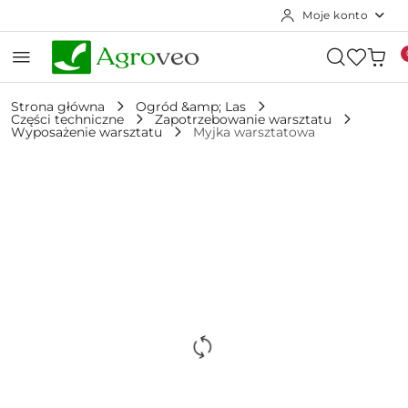
Moje konto
Przejdź do treści głównej
Przejdź do wyszukiwarki
Przejdź do moje konto
Przejdź do menu głównego
Przejdź do opisu produktu
Przejdź do stopki
Strona główna
Ogród &amp; Las
Części techniczne
Zapotrzebowanie warsztatu
Wyposażenie warsztatu
Myjka warsztatowa