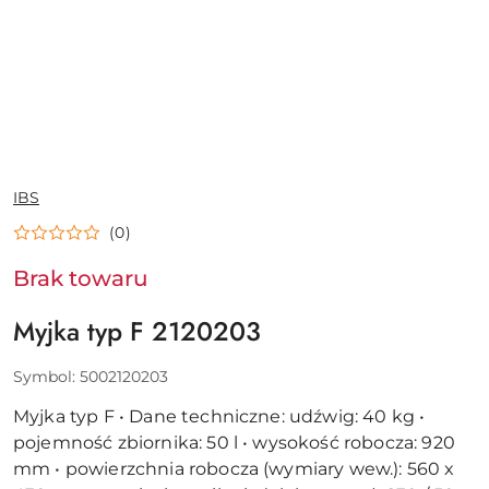
NAZWA
IBS
PRODUCENTA:
(0)
Brak towaru
Myjka typ F 2120203
Symbol:
5002120203
Myjka typ F • Dane techniczne: udźwig: 40 kg •
pojemność zbiornika: 50 l • wysokość robocza: 920
mm • powierzchnia robocza (wymiary wew.): 560 x