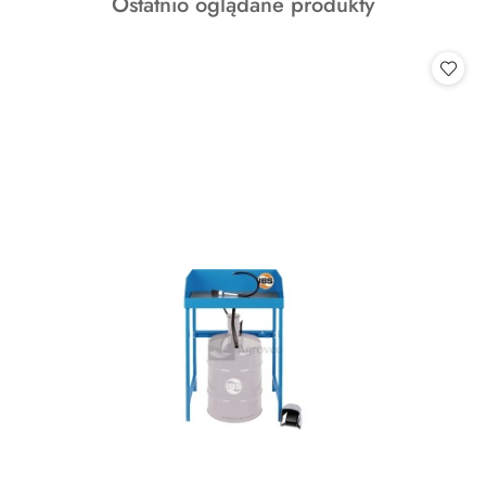
Produkty
Ostatnio oglądane produkty
statusie:
o
statusie: