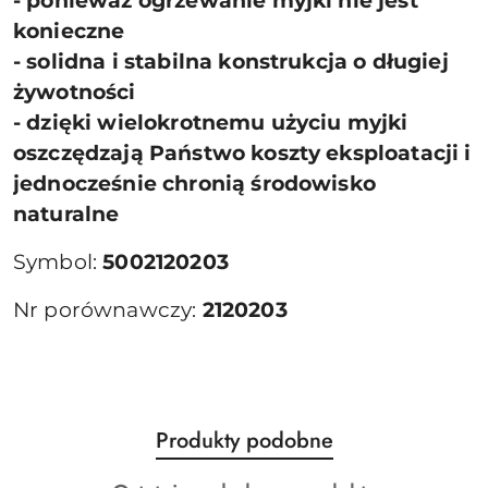
- ponieważ ogrzewanie myjki nie jest
konieczne
- solidna i stabilna konstrukcja o długiej
żywotności
- dzięki wielokrotnemu użyciu myjki
oszczędzają Państwo koszty eksploatacji i
jednocześnie chronią środowisko
naturalne
Symbol:
5002120203
Nr porównawczy:
2120203
Produkty
Produkty podobne
Pomiń karuzelę produktów
o