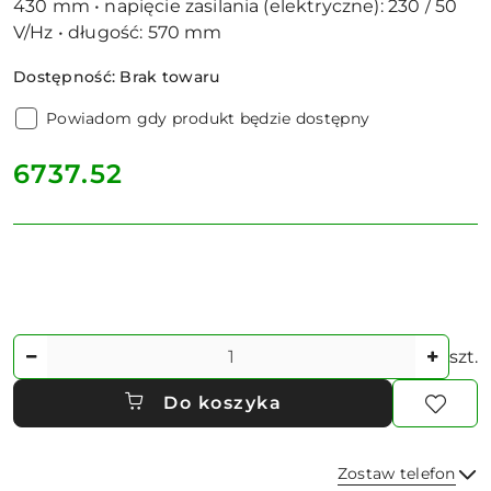
430 mm • napięcie zasilania (elektryczne): 230 / 50
V/Hz • długość: 570 mm
Dostępność:
Brak towaru
Powiadom gdy produkt będzie dostępny
cena:
6737.52
Ilość
szt.
Do koszyka
Zostaw telefon