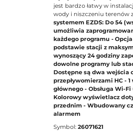
jest bardzo łatwy w instal
wody i niszczeniu terenów zi
systemem EZDS: Do 54 (ws
umożliwia zaprogramowani
każdego programu - Opcj
podstawie stacji z maksym
wynoszący 24 godziny zape
dowolne programy lub stac
Dostępne są dwa wejścia c
przepływomierzami HC - 1 
głównego - Obsługa Wi-Fi
Kolorowy wyświetlacz dot
przednim - Wbudowany cz
alarmem
Symbol:
26071621