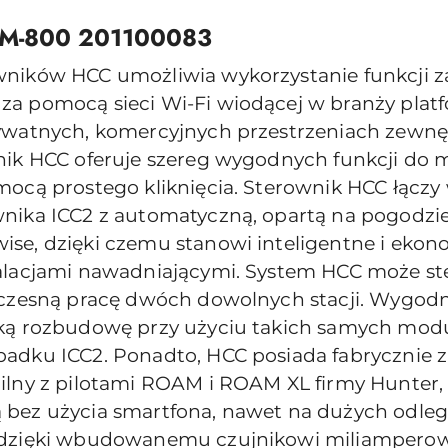
ICM-800 201100083
wników HCC umożliwia wykorzystanie funkcji
za pomocą sieci Wi-Fi wiodącej w branży pla
ywatnych, komercyjnych przestrzeniach zewnę
nik HCC oferuje szereg wygodnych funkcji do
mocą prostego kliknięcia. Sterownik HCC łącz
nika ICC2 z automatyczną, opartą na pogodzie
se, dzięki czemu stanowi inteligentne i ekon
talacjami nawadniającymi. System HCC może s
noczesną pracę dwóch dowolnych stacji. Wygo
ką rozbudowę przy użyciu takich samych modułó
adku ICC2. Ponadto, HCC posiada fabrycznie 
ilny z pilotami ROAM i ROAM XL firmy Hunter, 
bez użycia smartfona, nawet na dużych odległ
i dzięki wbudowanemu czujnikowi miliampero