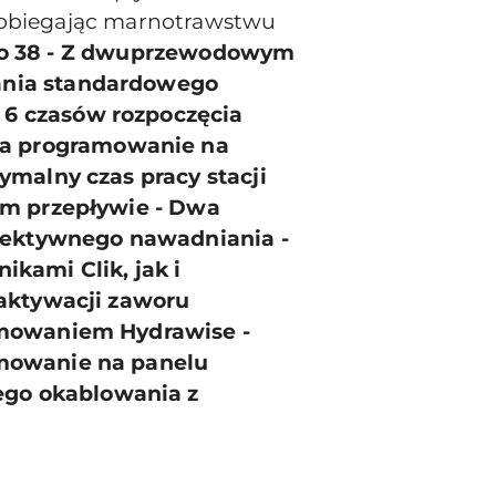
apobiegając marnotrawstwu
do 38 - Z dwuprzewodowym
ania standardowego
6 czasów rozpoczęcia
a programowanie na
ymalny czas pracy stacji
im przepływie - Dwa
efektywnego nawadniania -
kami Clik, jak i
 aktywacji zaworu
amowaniem Hydrawise -
amowanie na panelu
go okablowania z