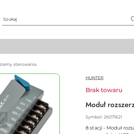
stemy sterowania
NAZWA
HUNTER
PRODUCENTA:
Brak towaru
Moduł rozszer
Symbol:
26071621
8 stacji • Moduł ro