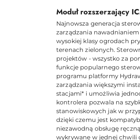
Moduł rozszerzający 
Najnowsza generacja stero
zarządzania nawadnianiem 
wysokiej klasy ogrodach pr
terenach zielonych. Sterow
projektów - wszystko za po
funkcje popularnego sterow
programu platformy Hydrawi
zarządzania większymi ins
stacjami* i umożliwia jed
kontrolera pozwala na szyb
stanowiskowych jak w przyp
dzięki czemu jest kompatyb
niezawodną obsługę ręczną 
wykrywane w jednej chwil