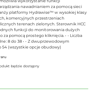
ożliwia wykorzystanie funkcji
rządzania nawadnianiem za pomocą sieci
ranży platformy Hydrawise™ w wysokiej klasy
h, komercyjnych przestrzeniach
licznych terenach zielonych. Sterownik HCC
odnych funkcji do monitorowania dużych
o za pomocą prostego kliknięcia. • - Liczba
alne: 8 do 38 • - Z dwuprzewodowym
 54 (wszystkie opcje obudowy)
waru
dukt będzie dostępny