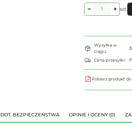
Ilość
szt.
Dostępność
Wysyłka w
i
3
ciągu:
dostawa
Cena przesyłki:
1
Pobierz produkt d
 DOT. BEZPIECZEŃSTWA
OPINIE I OCENY (0)
ZA