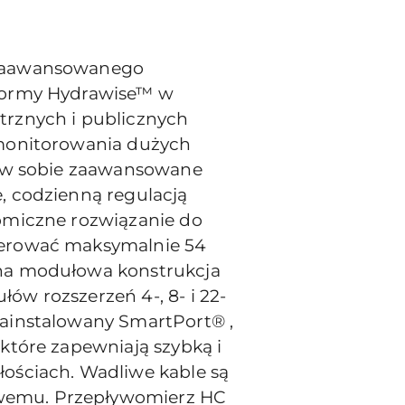
 zaawansowanego
tformy Hydrawise™ w
trznych i publicznych
 monitorowania dużych
y w sobie zaawansowane
, codzienną regulacją
omiczne rozwiązanie do
terować maksymalnie 54
dna modułowa konstrukcja
w rozszerzeń 4-, 8- i 22-
zainstalowany SmartPort® ,
które zapewniają szybką i
ościach. Wadliwe kable są
wemu. Przepływomierz HC