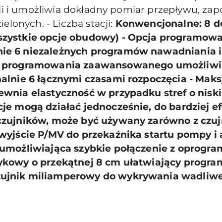
acji i umożliwia dokładny pomiar przepływu, z
elonych. - Liczba stacji:
Konwencjonalne: 8 
zystkie opcje obudowy) - Opcja programow
e 6 niezależnych programów nawadniania i 
a programowania zaawansowanego umożliwi
alnie 6 łącznymi czasami rozpoczęcia - Maks
wnia elastyczność w przypadku stref o nisk
je mogą działać jednocześnie, do bardziej 
zujników, może być używany zarówno z czujni
wyjście P/MV do przekaźnika startu pompy i
 umożliwiająca szybkie połączenie z oprogr
ykowy o przekątnej 8 cm ułatwiający progr
ujnik miliamperowy do wykrywania wadliwe