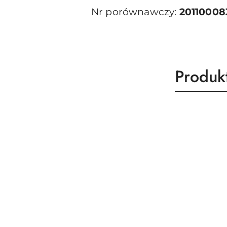
Nr porównawczy:
20110008
Produk
Produk
Pomiń karuzelę produktów
o
statusie