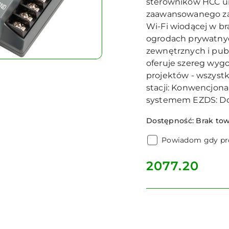
sterowników HCC um
zaawansowanego za
Wi-Fi wiodącej w b
ogrodach prywatnyc
zewnętrznych i pub
oferuje szereg wyg
projektów - wszystk
stacji: Konwencjon
systemem EZDS: Do
Dostępność:
Brak to
Powiadom gdy pro
cena:
2077.20