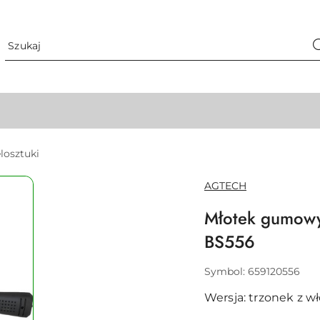
losztuki
NAZWA
AGTECH
PRODUCENTA:
Młotek gumowy
BS556
Symbol:
659120556
Wersja: trzonek z wł