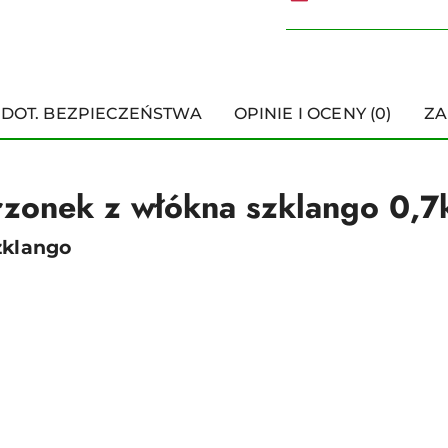
 DOT. BEZPIECZEŃSTWA
OPINIE I OCENY (0)
ZA
rzonek z włókna szklango 0,
zklango