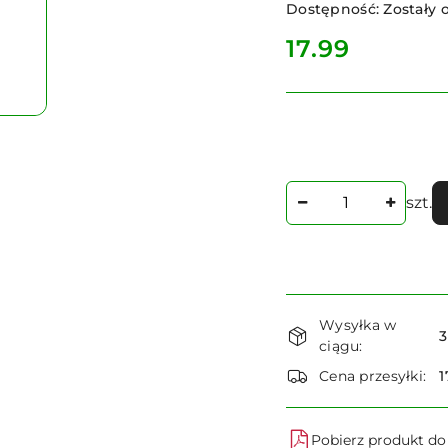
Dostępność:
Zostały o
cena:
17.99
Ilość
szt.
Dostępność
Wysyłka w
i
3
ciągu:
dostawa
Cena przesyłki:
1
Pobierz produkt d