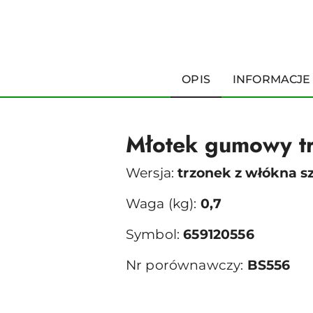
OPIS
INFORMACJE
Młotek gumowy t
Wersja:
trzonek z włókna s
Waga (kg):
0,7
Symbol:
659120556
Nr porównawczy:
BS556