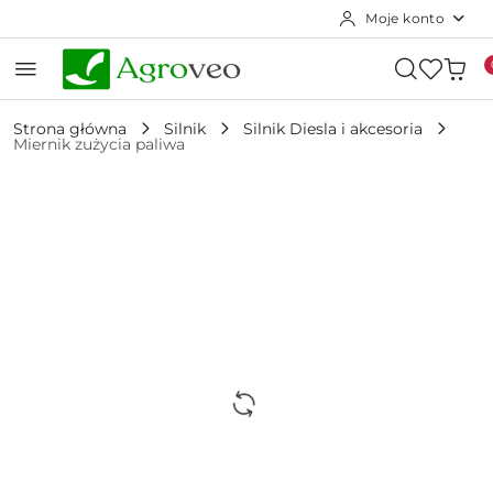
Moje konto
Przejdź do treści głównej
Przejdź do wyszukiwarki
Przejdź do moje konto
Przejdź do menu głównego
Przejdź do opisu produktu
Przejdź do stopki
Strona główna
Silnik
Silnik Diesla i akcesoria
Miernik zużycia paliwa