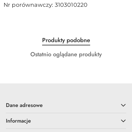
Nr porównawczy: 3103010220
Produkty
Produkty podobne
Pomiń karuzelę produktów
o
Produkty
Ostatnio oglądane produkty
statusie:
o
statusie:
Dane adresowe
Informacje