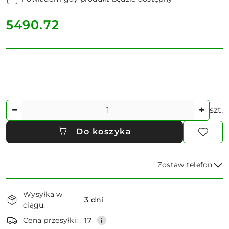
cena:
5490.72
Ilość
szt.
Do koszyka
Zostaw telefon
Dostępność
Wysyłka w
i
3 dni
ciągu:
dostawa
Wyślij
Cena przesyłki:
17