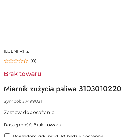
NAZWA
ILGENFRITZ
PRODUCENTA:
(0)
Brak towaru
Miernik zużycia paliwa 3103010220
Symbol:
37499021
Zestaw doposażenia
Dostępność:
Brak towaru
Powiadom gdy produkt będzie dostępny