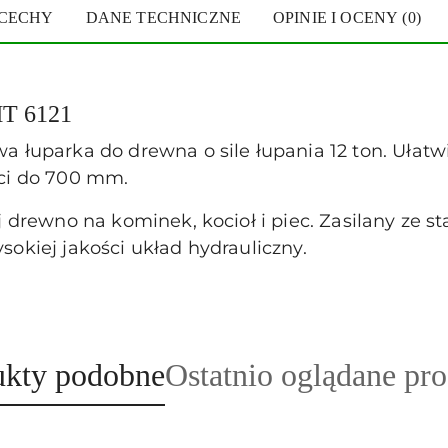
 CECHY
DANE TECHNICZNE
OPINIE I OCENY (0)
HT 6121
 łuparka do drewna o sile łupania 12 ton. Ułatw
ci do 700 mm.
j drewno na kominek, kocioł i piec. Zasilany ze 
okiej jakości układ hydrauliczny.
ukty
Produkty
ukty podobne
Ostatnio oglądane pr
o