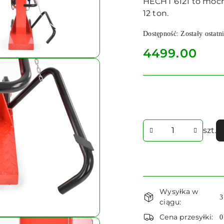
HECHT 6121 to mocna
12 ton.
Dostępność:
Zostały ostatni
cena:
4499.00
Ilość
szt.
Dostępność
Wysyłka w
i
3
ciągu:
dostawa
Cena przesyłki:
0