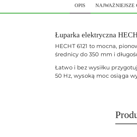
OPIS
NAJWAŻNIEJSZE
Łuparka elektryczna HEC
HECHT 6121 to mocna, pionowa
średnicy do 350 mm i długoś
Łatwo i bez wysiłku przygotu
50 Hz, wysoką moc osiąga wys
Prod
Prod
Pomiń karuzelę produktów
o