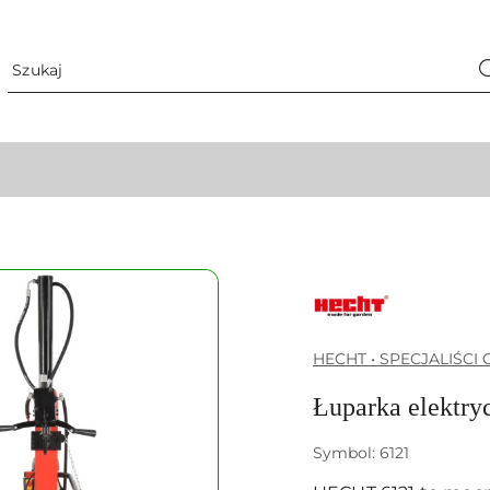
HECHT
•
SPECJALIŚCI
OD
OGRODNICTWA
HECHT • SPECJALIŚC
Łuparka elektr
Symbol:
6121