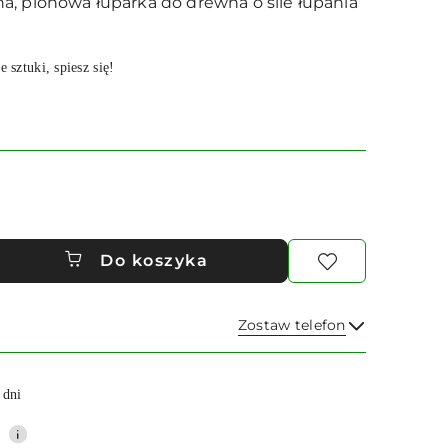
, pionowa łuparka do drewna o sile łupania
e sztuki, spiesz się!
Do koszyka
Zostaw telefon
Wyślij
 dni