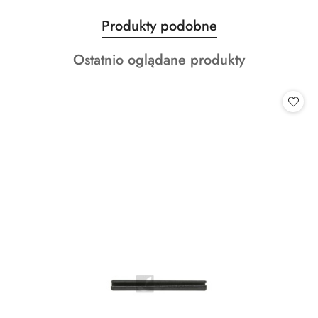
Produkty
Produkty podobne
Pomiń karuzelę produktów
o
Produkty
Ostatnio oglądane produkty
statusie:
o
statusie: