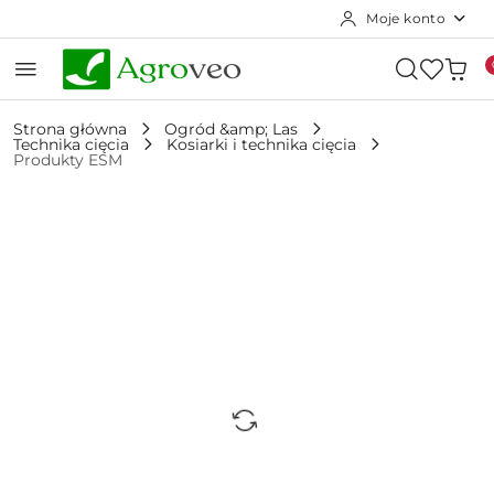
Moje konto
Przejdź do treści głównej
Przejdź do wyszukiwarki
Przejdź do moje konto
Przejdź do menu głównego
Przejdź do opisu produktu
Przejdź do stopki
Strona główna
Ogród &amp; Las
Technika cięcia
Kosiarki i technika cięcia
Produkty ESM