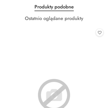
Produkty
Produkty podobne
Pomiń karuzelę produktów
o
Produkty
Ostatnio oglądane produkty
statusie:
o
statusie: