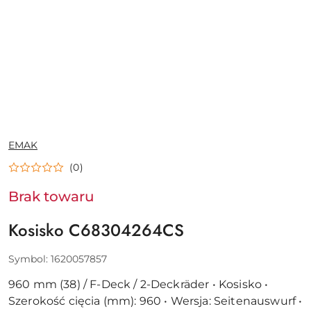
NAZWA
EMAK
PRODUCENTA:
(0)
Brak towaru
Kosisko C68304264CS
Symbol:
1620057857
960 mm (38) / F-Deck / 2-Deckräder • Kosisko •
Szerokość cięcia (mm): 960 • Wersja: Seitenauswurf •