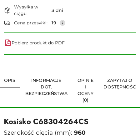
Dostępność
Wysyłka w
i
3 dni
ciągu:
dostawa
Wyślij
Cena przesyłki:
19
Pobierz produkt do PDF
OPIS
INFORMACJE
OPINIE
ZAPYTAJ O
DOT.
I
DOSTĘPNOŚĆ
BEZPIECZEŃSTWA
OCENY
(0)
Kosisko C68304264CS
Szerokość cięcia (mm):
960