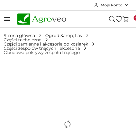
Moje konto
Przejdź do treści głównej
Przejdź do wyszukiwarki
Przejdź do moje konto
Przejdź do menu głównego
Przejdź do opisu produktu
Przejdź do stopki
Strona główna
Ogród &amp; Las
Części techniczne
Części zamienne i akcesoria do kosiarek
Części zespołów tnących i akcesoria
Obudowa pokrywy zespołu tnącego