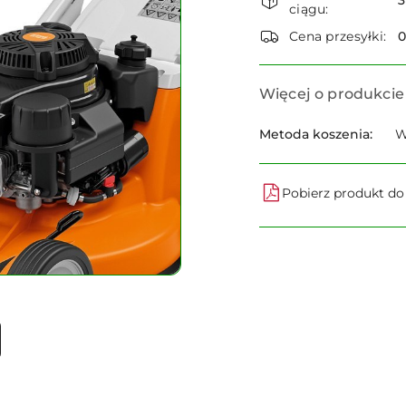
i
ciągu:
dostawa
Cena przesyłki:
Więcej o produkcie
Metoda koszenia:
W
Pobierz produkt d