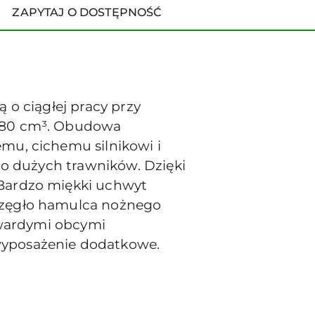
ZAPYTAJ O DOSTĘPNOŚĆ
 o ciągłej pracy przy
 180 cm³. Obudowa
mu, cichemu silnikowi i
do dużych trawników. Dzięki
 Bardzo miękki uchwyt
rzęgło hamulca nożnego
 twardymi obcymi
wyposażenie dodatkowe.