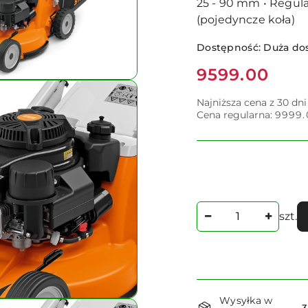
25 - 90 mm • Regula
(pojedyncze koła)
Dostępność:
Duża do
Cena:
9599.00
Najniższa cena z 30 dn
Cena regularna:
9999.
Ilość
szt.
Dostępność
Wysyłka w
3