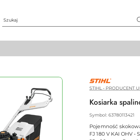
STIHL
•
PRODUCENT
STIHL • PRODUCENT U
URZĄDZEŃ
DO
Kosiarka spal
PIELĘGNACJI
ZIELENI
Symbol:
63780113421
Pojemność skokowa: 1
FJ 180 V KAI OHV • 