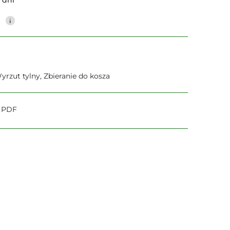
0
yrzut tylny, Zbieranie do kosza
o PDF