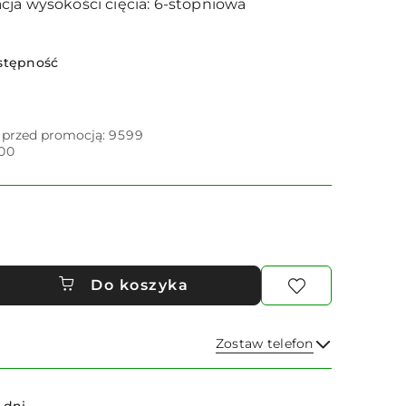
cja wysokości cięcia: 6-stopniowa
stępność
i przed promocją:
9599
00
Do koszyka
Zostaw telefon
Wyślij
 dni