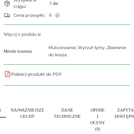
Wysyłka w
i
3 dni
ciągu:
dostawa
Wyślij
Cena przesyłki:
0
Więcej o produkcie
Mulczowanie, Wyrzut tylny, Zbieranie
Metoda koszenia:
do kosza
Pobierz produkt do PDF
S
NAJWAŻNIEJSZE
DANE
OPINIE
ZAPYTA
CECHY
TECHNICZNE
I
DOSTĘPN
OCENY
(0)