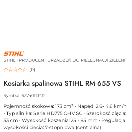
STIHL
•
PRODUCENT
STIHL • PRODUCENT URZĄDZEŃ DO PIELĘGNACJI ZIELENI
URZĄDZEŃ
DO
(0)
PIELĘGNACJI
ZIELENI
Kosiarka spalinowa STIHL RM 655 VS
Symbol:
63740113412
Pojemność skokowa: 173 cm³ • Napęd: 2,6- 4,6 km/h
• Typ silnika: Serie HD775 OHV SC • Szerokość cięcia:
53 cm • Wysokość koszenia: 25 - 85 mm • Regulacja
wysokości cięcia: 7-stopniowa (centralna)