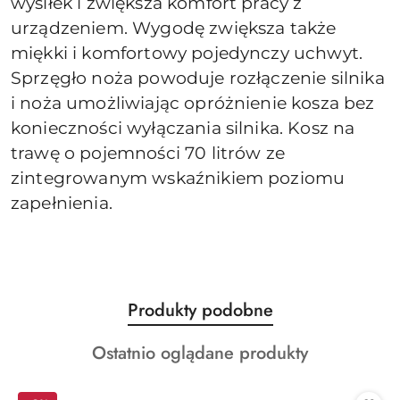
wysiłek i zwiększa komfort pracy z
urządzeniem. Wygodę zwiększa także
miękki i komfortowy pojedynczy uchwyt.
Sprzęgło noża powoduje rozłączenie silnika
i noża umożliwiając opróżnienie kosza bez
konieczności wyłączania silnika. Kosz na
trawę o pojemności 70 litrów ze
zintegrowanym wskaźnikiem poziomu
zapełnienia.
Produkty
Produkty podobne
Pomiń karuzelę produktów
o
Produkty
Ostatnio oglądane produkty
statusie:
o
statusie: