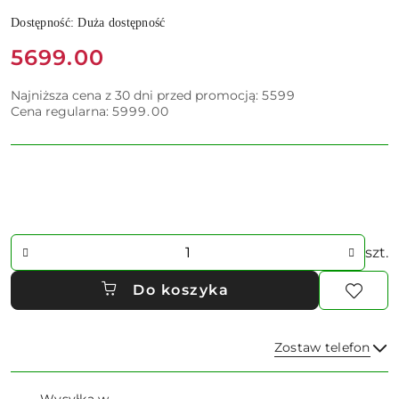
Dostępność:
Duża dostępność
Cena:
5699.00
Najniższa cena z 30 dni przed promocją:
5599
Cena regularna:
5999.00
Ilość
szt.
Do koszyka
Zostaw telefon
Dostępność