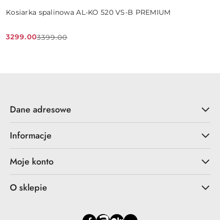
Kosiarka spalinowa AL-KO 520 VS-B PREMIUM
3299.00
3399.00
Cena
Cena
promocyjna:
przed
promocją:
Dane adresowe
Informacje
Moje konto
O sklepie