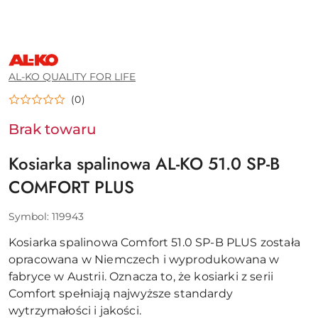
AL-
KO
QUALITY
AL-KO QUALITY FOR LIFE
FOR
LIFE
(0)
Brak towaru
Kosiarka spalinowa AL-KO 51.0 SP-B
COMFORT PLUS
Symbol:
119943
Kosiarka spalinowa Comfort 51.0 SP-B PLUS została
opracowana w Niemczech i wyprodukowana w
fabryce w Austrii. Oznacza to, że kosiarki z serii
Comfort spełniają najwyższe standardy
wytrzymałości i jakości.