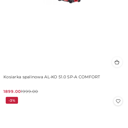
Kosiarka spalinowa AL-KO 51.0 SP-A COMFORT
1899.00
1999.00
Cena
Cena
-3%
promocyjna:
przed
promocją: