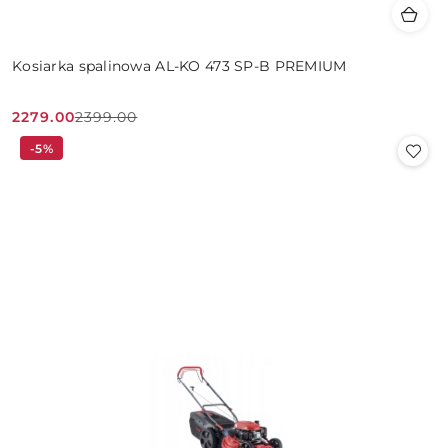
Kosiarka spalinowa AL-KO 473 SP-B PREMIUM
2279.00
2399.00
Cena
Cena
-5%
promocyjna:
przed
promocją: