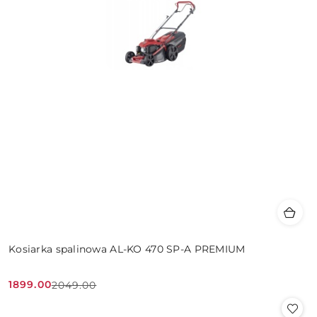
Kosiarka spalinowa AL-KO 470 SP-A PREMIUM
1899.00
2049.00
Cena
Cena
promocyjna:
przed