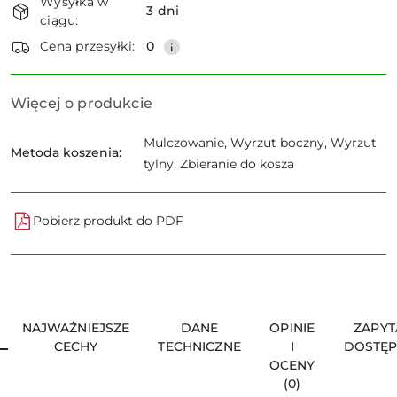
Wysyłka w
i
3 dni
ciągu:
dostawa
Wyślij
Cena przesyłki:
0
Więcej o produkcie
Mulczowanie, Wyrzut boczny, Wyrzut
Metoda koszenia:
tylny, Zbieranie do kosza
Pobierz produkt do PDF
NAJWAŻNIEJSZE
DANE
OPINIE
ZAPYT
CECHY
TECHNICZNE
I
DOSTĘ
OCENY
(0)