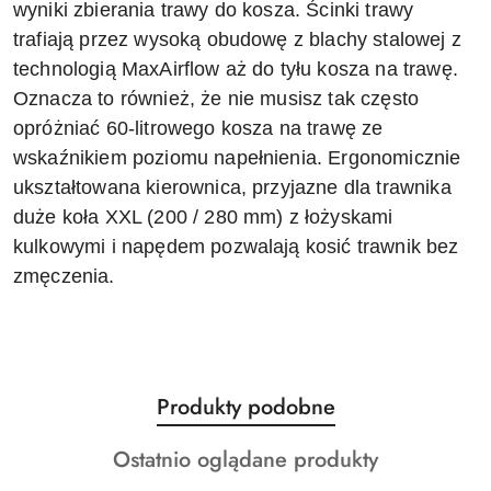
wyniki zbierania trawy do kosza. Ścinki trawy
trafiają przez wysoką obudowę z blachy stalowej z
technologią MaxAirflow aż do tyłu kosza na trawę.
Oznacza to również, że nie musisz tak często
opróżniać 60-litrowego kosza na trawę ze
wskaźnikiem poziomu napełnienia. Ergonomicznie
ukształtowana kierownica, przyjazne dla trawnika
duże koła XXL (200 / 280 mm) z łożyskami
kulkowymi i napędem pozwalają kosić trawnik bez
zmęczenia.
Produkty
Produkty podobne
Pomiń karuzelę produktów
o
Produkty
Ostatnio oglądane produkty
statusie:
o