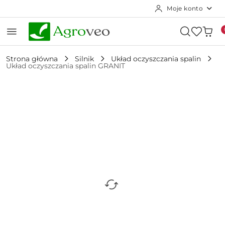
Moje konto
Przejdź do treści głównej
Przejdź do wyszukiwarki
Przejdź do moje konto
Przejdź do menu głównego
Przejdź do opisu produktu
Przejdź do stopki
Strona główna
Silnik
Układ oczyszczania spalin
Układ oczyszczania spalin GRANIT