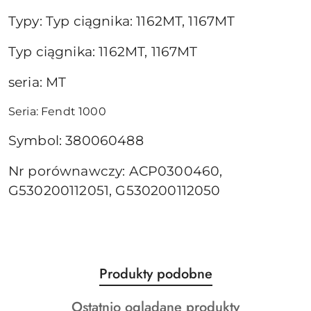
Typy: Typ ciągnika: 1162MT, 1167MT
Typ ciągnika: 1162MT, 1167MT
seria: MT
Seria: Fendt 1000
Symbol: 380060488
Nr porównawczy: ACP0300460,
G530200112051, G530200112050
Produkty
Produkty podobne
Pomiń karuzelę produktów
o
Produkty
Ostatnio oglądane produkty
statusie: