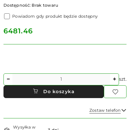
Dostępność:
Brak towaru
Powiadom gdy produkt będzie dostępny
cena:
6481.46
Ilość
szt.
Do koszyka
Zostaw telefon
Dostępność
Wysyłka w
i