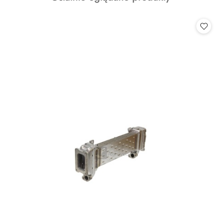
o
statusie: