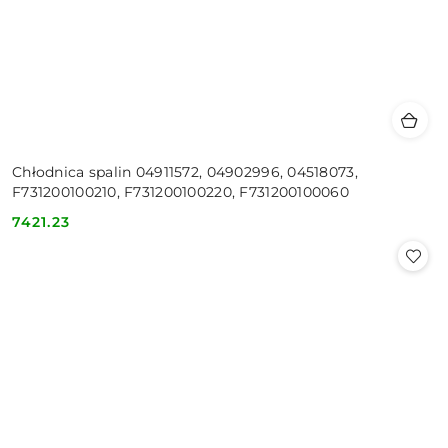
Chłodnica spalin 04911572, 04902996, 04518073,
F731200100210, F731200100220, F731200100060
7421.23
Cena: