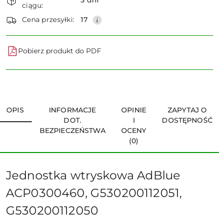
3 dni
ciągu:
dostawa
Wyślij
Cena przesyłki:
17
Pobierz produkt do PDF
OPIS
INFORMACJE
OPINIE
ZAPYTAJ O
DOT.
I
DOSTĘPNOŚĆ
BEZPIECZEŃSTWA
OCENY
(0)
Jednostka wtryskowa AdBlue
ACP0300460, G530200112051,
G530200112050