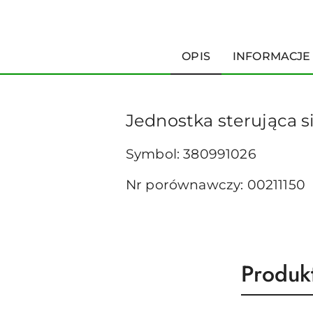
OPIS
INFORMACJE
Jednostka sterująca si
Symbol: 380991026
Nr porównawczy: 00211150
Produk
Produk
Pomiń karuzelę produktów
o