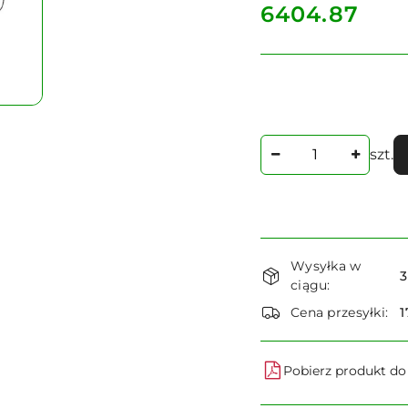
cena:
6404.87
Ilość
szt.
Dostępność
Wysyłka w
i
3
ciągu:
dostawa
Cena przesyłki:
1
Pobierz produkt d