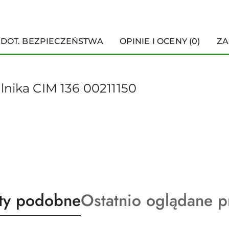
 DOT. BEZPIECZEŃSTWA
OPINIE I OCENY (0)
ZA
lnika CIM 136 00211150
ty
Produkty
ty podobne
Ostatnio oglądane p
o