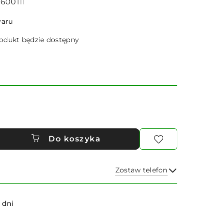
9600111
waru
dukt będzie dostępny
Do koszyka
Zostaw telefon
Wyślij
 dni