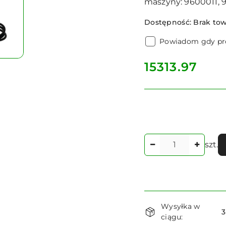
maszyny: 9600011, 
Dostępność:
Brak to
Powiadom gdy pro
cena:
15313.97
Ilość
szt.
Dostępność
Wysyłka w
i
3
ciągu: