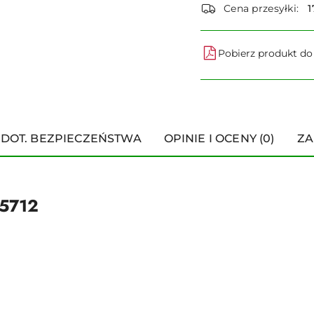
dostawa
Cena przesyłki:
1
Pobierz produkt d
 DOT. BEZPIECZEŃSTWA
OPINIE I OCENY (0)
ZA
05712