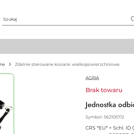
zne
Zdalnie sterowane kosiarki wielkopowierzchniowe
NAZWA
AGRIA
PRODUCENTA:
Brak towaru
Jednostka odb
Symbol:
562105712
CRS *EU* + Schl. ID 