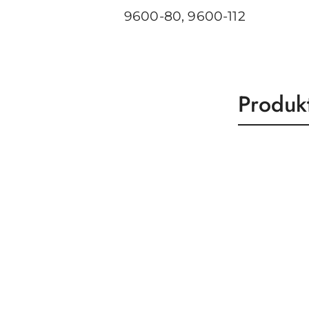
9600-80, 9600-112
Produk
Produk
Pomiń karuzelę produktów
o
statusie