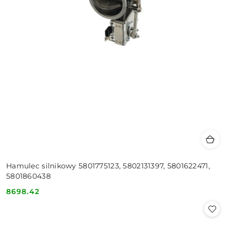
Hamulec silnikowy 5801775123, 5802131397, 5801622471,
5801860438
8698.42
Cena: