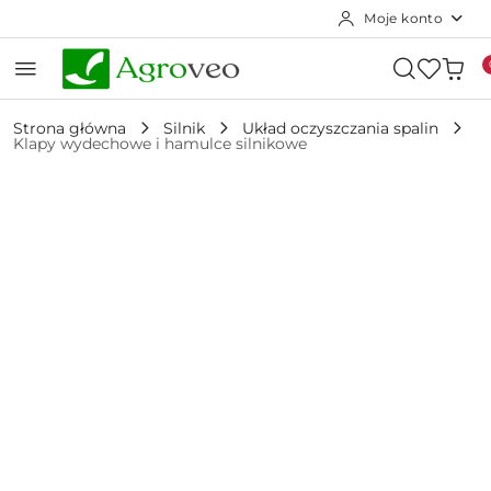
Moje konto
Przejdź do treści głównej
Przejdź do wyszukiwarki
Przejdź do moje konto
Przejdź do menu głównego
Przejdź do opisu produktu
Przejdź do stopki
Strona główna
Silnik
Układ oczyszczania spalin
Klapy wydechowe i hamulce silnikowe