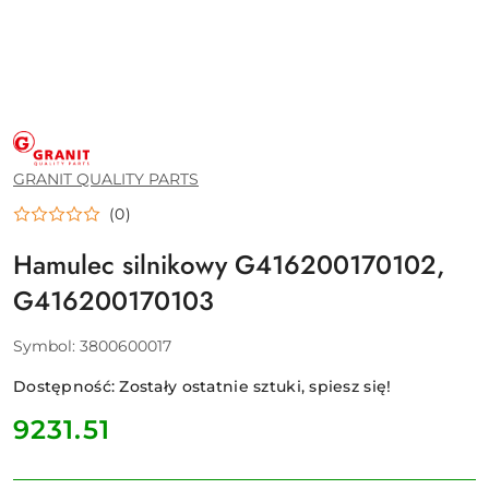
GRANIT
QUALITY
PARTS
GRANIT QUALITY PARTS
(0)
Hamulec silnikowy G416200170102,
G416200170103
Symbol:
3800600017
Dostępność:
Zostały ostatnie sztuki, spiesz się!
cena:
9231.51