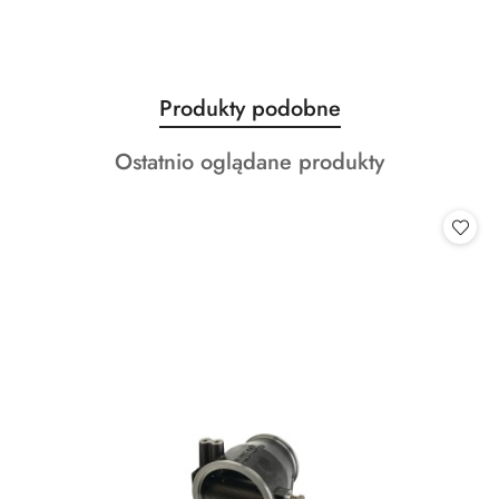
Produkty
Produkty podobne
Pomiń karuzelę produktów
o
Produkty
Ostatnio oglądane produkty
statusie:
o
statusie: