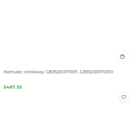
Hamulec silnikowy G835200170011, G835200170010
5487.55
Cena: