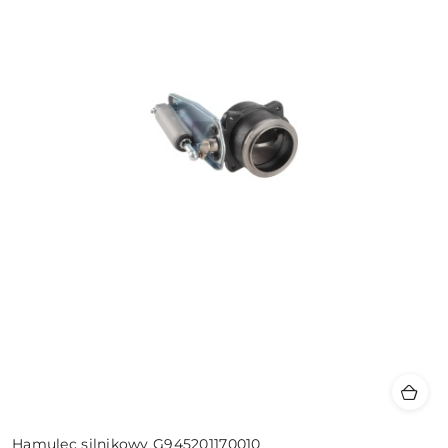
Hamulec silnikowy G945201170010