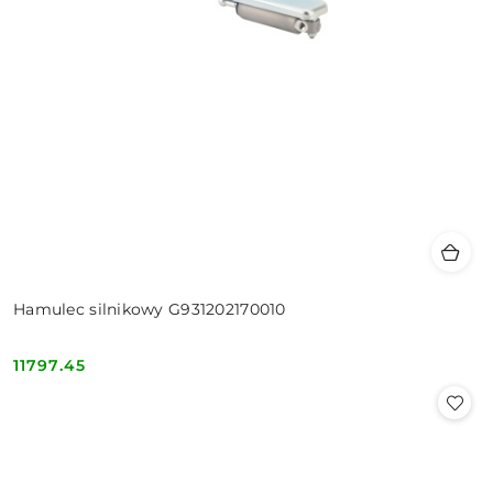
Hamulec silnikowy G931202170010
11797.45
Cena: