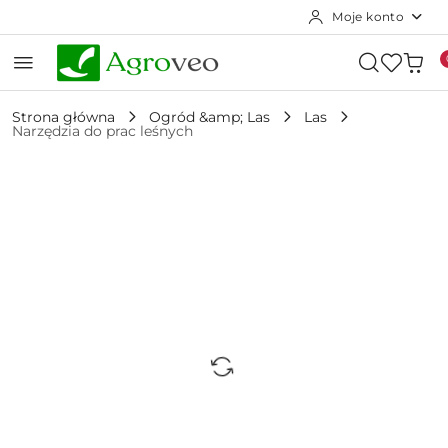
Moje konto
Przejdź do treści głównej
Przejdź do wyszukiwarki
Przejdź do moje konto
Przejdź do menu głównego
Przejdź do opisu produktu
Przejdź do stopki
Strona główna
Ogród &amp; Las
Las
Narzędzia do prac leśnych