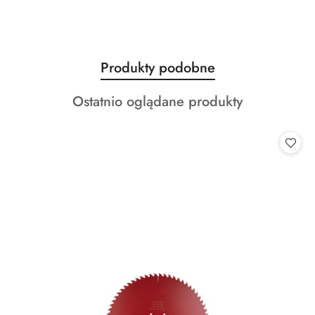
Produkty
Produkty podobne
Pomiń karuzelę produktów
o
Produkty
Ostatnio oglądane produkty
statusie:
o
statusie: