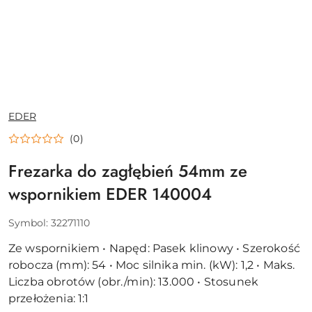
NAZWA
EDER
PRODUCENTA:
(0)
Frezarka do zagłębień 54mm ze
wspornikiem EDER 140004
Symbol:
32271110
Ze wspornikiem • Napęd: Pasek klinowy • Szerokość
robocza (mm): 54 • Moc silnika min. (kW): 1,2 • Maks.
Liczba obrotów (obr./min): 13.000 • Stosunek
przełożenia: 1:1