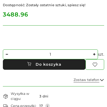
Dostępność:
Zostały ostatnie sztuki, spiesz się!
cena:
3488.96
Ilość
szt.
Do koszyka
Zostaw telefon
Dostępność
Wysyłka w
i
3 dni
ciągu:
dostawa
Wyślij
Cena przesyłki:
17