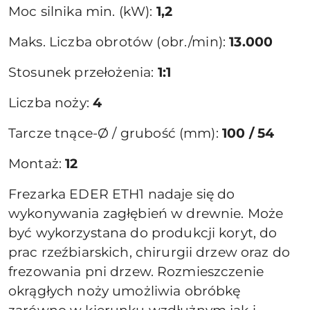
Moc silnika min. (kW):
1,2
Maks. Liczba obrotów (obr./min):
13.000
Stosunek przełożenia:
1:1
Liczba noży:
4
Tarcze tnące-Ø / grubość (mm):
100 / 54
Montaż:
12
Frezarka EDER ETH1 nadaje się do
wykonywania zagłębień w drewnie. Może
być wykorzystana do produkcji koryt, do
prac rzeźbiarskich, chirurgii drzew oraz do
frezowania pni drzew. Rozmieszczenie
okrągłych noży umożliwia obróbkę