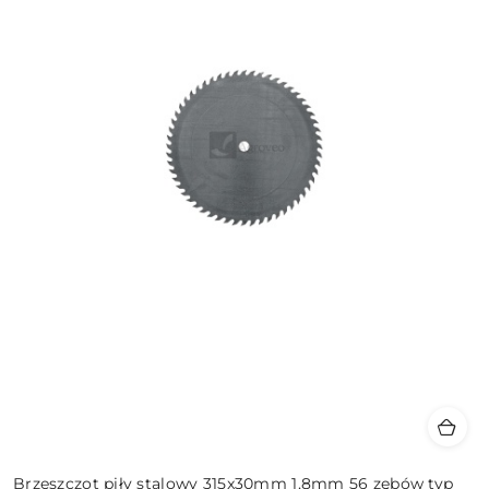
Brzeszczot piły stalowy 315x30mm 1,8mm 56 zębów typ