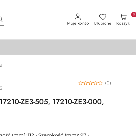
0
Moje konto
Ulubione
Koszyk
za
(0)
S
a 17210-ZE3-505, 17210-ZE3-000,
ugość (mm): 112 • Szerokość (mm): 97 •