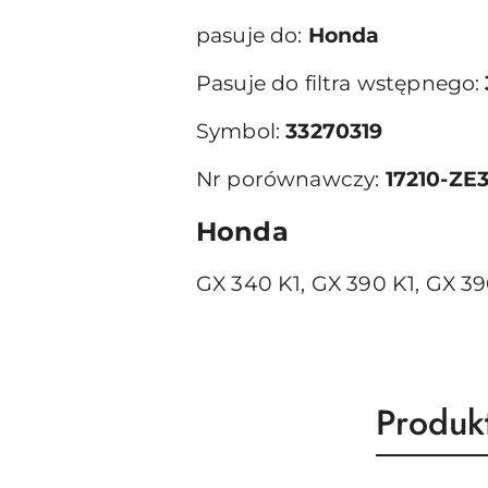
pasuje do:
Honda
Pasuje do filtra wstępnego:
Symbol:
33270319
Nr porównawczy:
17210-ZE3
Honda
GX 340 K1, GX 390 K1, GX 3
Produk
Produk
Pomiń karuzelę produktów
o