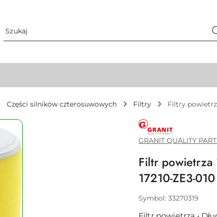
Części silników czterosuwowych
Filtry
Filtry powietr
GRANIT
QUALITY
PARTS
GRANIT QUALITY PART
Filtr powietrz
17210-ZE3-010
Symbol:
33270319
Filtr powietrza • Dł