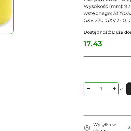
Wysokość (mm): 92 •
wstępnego: 33270320
GXV 270, GXV 340, 
Dostępność:
Duża do
cena:
17.43
Ilość
szt.
Dostępność
Wysyłka w
i
3
ciągu: