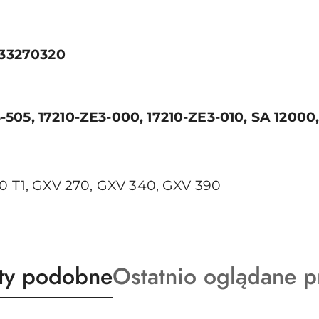
33270320
-505, 17210-ZE3-000, 17210-ZE3-010, SA 1200
90 T1, GXV 270, GXV 340, GXV 390
ty
Produkty
ty podobne
Ostatnio oglądane p
o