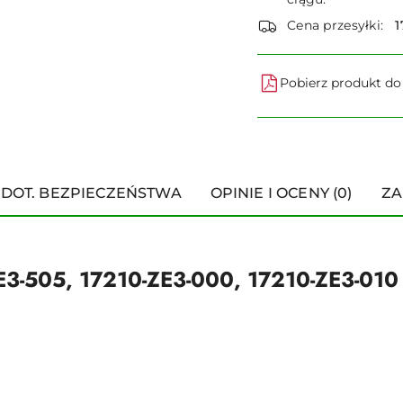
dostawa
Cena przesyłki:
1
Pobierz produkt d
 DOT. BEZPIECZEŃSTWA
OPINIE I OCENY (0)
ZA
ZE3-505, 17210-ZE3-000, 17210-ZE3-010