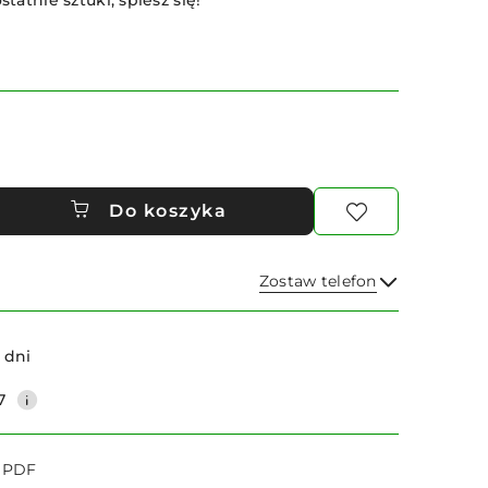
statnie sztuki, spiesz się!
Do koszyka
Zostaw telefon
Wyślij
 dni
7
o PDF