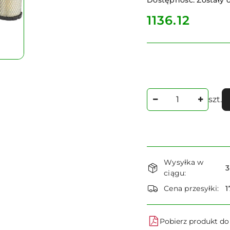
Dostępność:
Zostały o
cena:
1136.12
Ilość
szt.
Dostępność
Wysyłka w
i
3
ciągu:
dostawa
Cena przesyłki:
1
Pobierz produkt d