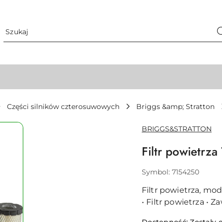
Części silników czterosuwowych
Briggs &amp; Stratton
NAZWA
BRIGGS&STRATTON
PRODUCENTA:
Filtr powietrz
Symbol:
7154250
Filtr powietrza, mo
• Filtr powietrza •