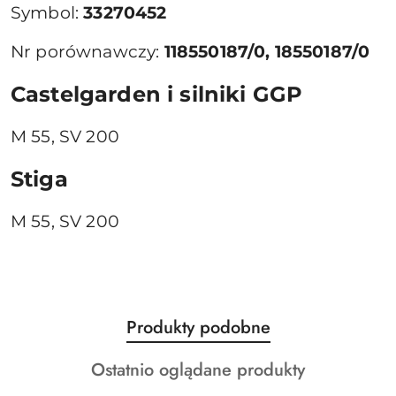
Symbol:
33270452
Nr porównawczy:
118550187/0, 18550187/0
Castelgarden i silniki GGP
M 55, SV 200
Stiga
M 55, SV 200
Produkty
Produkty podobne
Pomiń karuzelę produktów
o
Produkty
Ostatnio oglądane produkty
statusie:
o