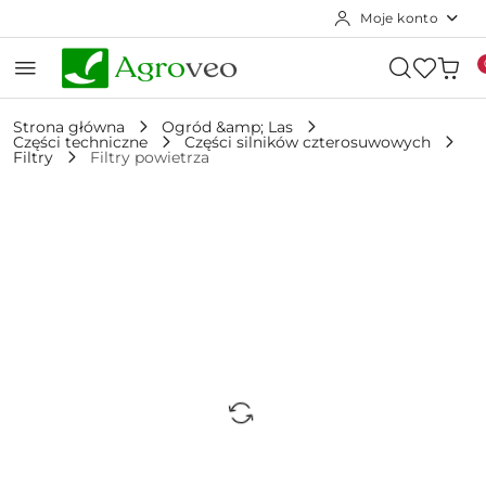
Moje konto
Przejdź do treści głównej
Przejdź do wyszukiwarki
Przejdź do moje konto
Przejdź do menu głównego
Przejdź do opisu produktu
Przejdź do stopki
Strona główna
Ogród &amp; Las
Części techniczne
Części silników czterosuwowych
Filtry
Filtry powietrza