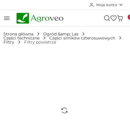
Moje konto
Przejdź do treści głównej
Przejdź do wyszukiwarki
Przejdź do moje konto
Przejdź do menu głównego
Przejdź do opisu produktu
Przejdź do stopki
Strona główna
Ogród &amp; Las
Części techniczne
Części silników czterosuwowych
Filtry
Filtry powietrza