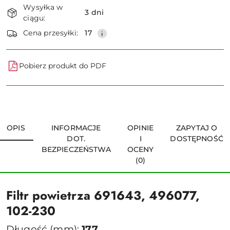
Wysyłka w
i
3 dni
ciągu:
dostawa
Wyślij
Cena przesyłki:
17
Pobierz produkt do PDF
OPIS
INFORMACJE
OPINIE
ZAPYTAJ O
DOT.
I
DOSTĘPNOŚĆ
BEZPIECZEŃSTWA
OCENY
(0)
Filtr powietrza 691643, 496077,
102-230
Długość (mm):
177