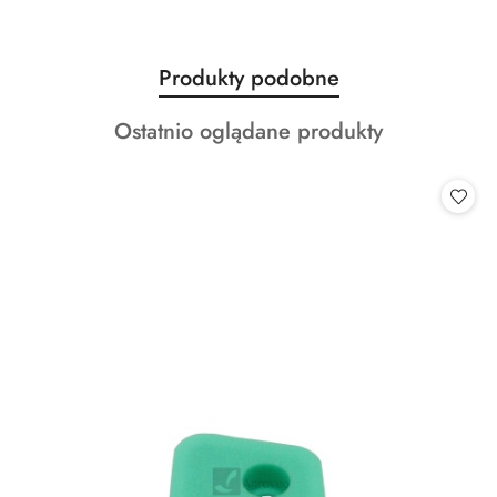
Produkty
Produkty podobne
Pomiń karuzelę produktów
o
Produkty
Ostatnio oglądane produkty
statusie:
o
statusie: