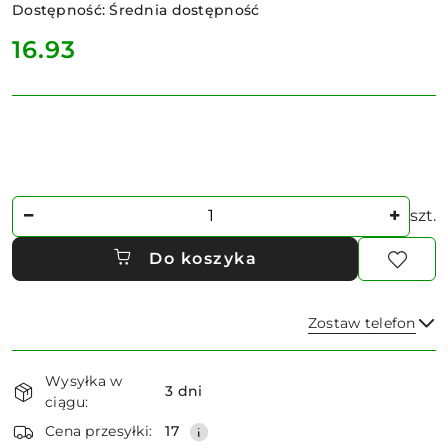
Dostępność:
Średnia dostępność
cena:
16.93
Ilość
szt.
Do koszyka
Zostaw telefon
Dostępność
Wysyłka w
i
3 dni
ciągu:
dostawa
Wyślij
Cena przesyłki:
17