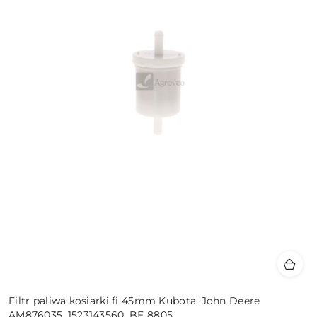
Filtr paliwa kosiarki fi 45mm Kubota, John Deere
AM876035, 1523143560, BE 8805