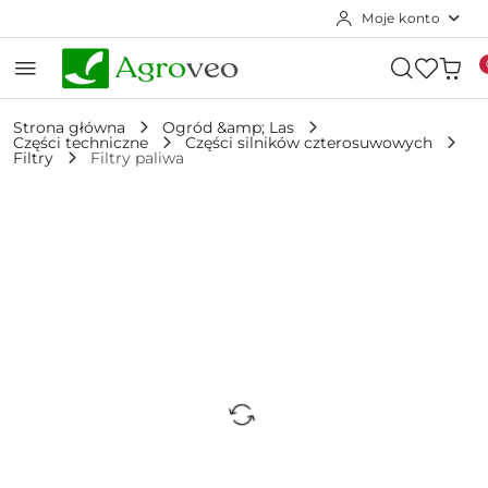
Moje konto
Przejdź do treści głównej
Przejdź do wyszukiwarki
Przejdź do moje konto
Przejdź do menu głównego
Przejdź do opisu produktu
Przejdź do stopki
Strona główna
Ogród &amp; Las
Części techniczne
Części silników czterosuwowych
Filtry
Filtry paliwa