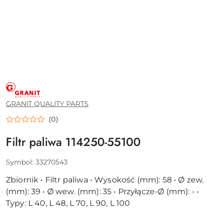
GRANIT
QUALITY
PARTS
GRANIT QUALITY PARTS
(0)
Filtr paliwa 114250-55100
Symbol:
33270543
Zbiornik • Filtr paliwa • Wysokość (mm): 58 • Ø zew.
(mm): 39 • Ø wew. (mm): 35 • Przyłącze-Ø (mm): - •
Typy: L 40, L 48, L 70, L 90, L 100