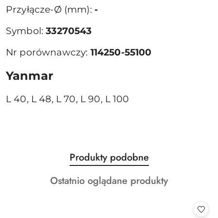
Przyłącze-Ø (mm):
-
Symbol:
33270543
Nr porównawczy:
114250-55100
Yanmar
L 40, L 48, L 70, L 90, L 100
Produkty
Produkty podobne
Pomiń karuzelę produktów
o
Produkty
Ostatnio oglądane produkty
statusie:
o
statusie: