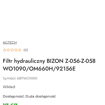
NAZWA
AGTECH
PRODUCENTA:
(0)
Filtr hydrauliczny BIZON Z-056-Z-058
WO1090/OM660H/92156E
Symbol:
687WO1090
Wkład
Dostępność:
Duża dostępność