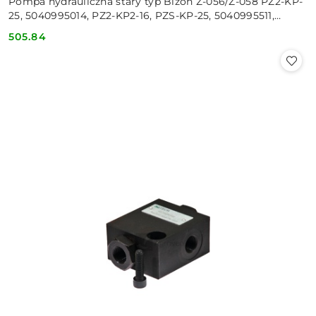
Pompa hydrauliczna stary typ Bizon Z-056/Z-058 PZ2-KP-
25, 5040995014, PZ2-KP2-16, PZS-KP-25, 5040995511,
5040995510, PZ2KP25, PZ
505.84
Cena: