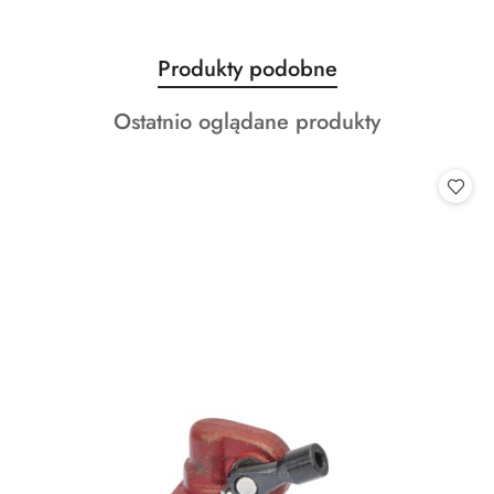
Produkty
Produkty podobne
Pomiń karuzelę produktów
o
Produkty
Ostatnio oglądane produkty
statusie:
o
statusie: