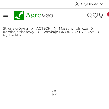
Moje konto
Przejdź do treści głównej
Przejdź do wyszukiwarki
Przejdź do moje konto
Przejdź do menu głównego
Przejdź do opisu produktu
Przejdź do stopki
Strona główna
AGTECH
Maszyny rolnicze
Kombajn zbożowy
Kombajn BIZON Z-056 / Z-058
Hydraulika