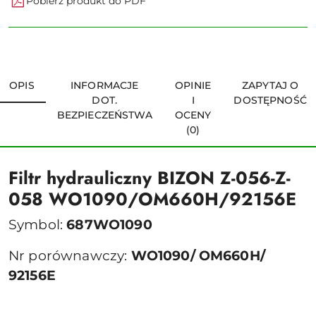
Pobierz produkt do PDF
OPIS
INFORMACJE
OPINIE
ZAPYTAJ O
DOT.
I
DOSTĘPNOŚĆ
BEZPIECZEŃSTWA
OCENY
(0)
Filtr hydrauliczny BIZON Z-056-Z-
058 WO1090/OM660H/92156E
Symbol:
687WO1090
Nr porównawczy:
WO1090/ OM660H/
92156E