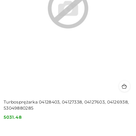
Turbosprężarka 04128403, 04127338, 04127603, 04126938,
53049880285
5031.48
Cena: