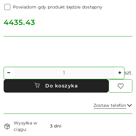
Powiadom gdy produkt będzie dostępny
cena:
4435.43
Ilość
szt.
Do koszyka
Zostaw telefon
Dostępność
Wysyłka w
i
3 dni
ciągu:
dostawa
Wyślij