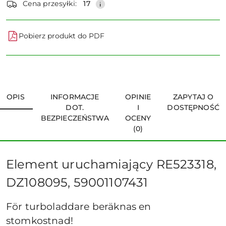
Cena przesyłki:
17
Pobierz produkt do PDF
OPIS
INFORMACJE
OPINIE
ZAPYTAJ O
DOT.
I
DOSTĘPNOŚĆ
BEZPIECZEŃSTWA
OCENY
(0)
Element uruchamiający RE523318,
DZ108095, 59001107431
För turboladdare beräknas en
stomkostnad!