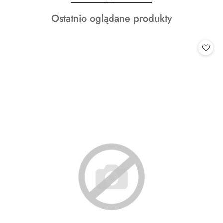
o
Produkty
Ostatnio oglądane produkty
statusie:
o
statusie: