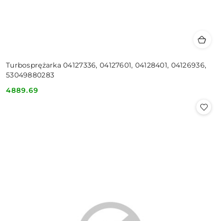
Turbosprężarka 04127336, 04127601, 04128401, 04126936,
53049880283
4889.69
Cena: