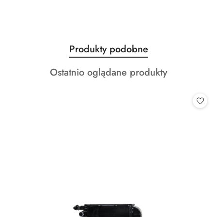
Produkty
Produkty podobne
Pomiń karuzelę produktów
o
Produkty
Ostatnio oglądane produkty
statusie:
o
statusie: