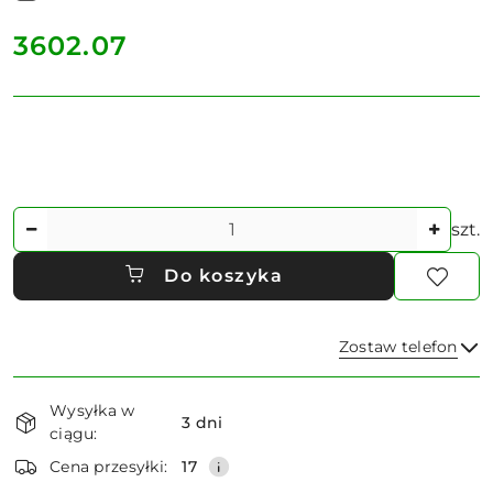
cena:
3602.07
Ilość
szt.
Do koszyka
Zostaw telefon
Dostępność
Wysyłka w
i
3 dni
ciągu:
dostawa
Wyślij
Cena przesyłki:
17