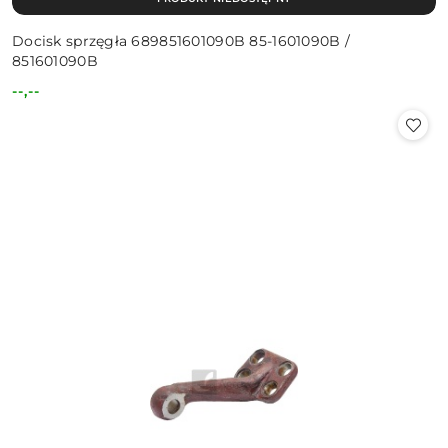
Docisk sprzęgła 689851601090B 85-1601090B /
851601090B
--,--
Cena: