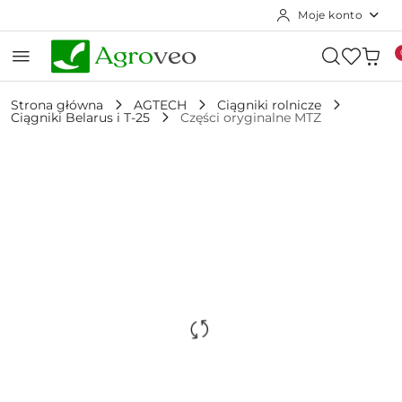
Moje konto
Przejdź do treści głównej
Przejdź do wyszukiwarki
Przejdź do moje konto
Przejdź do menu głównego
Przejdź do opisu produktu
Przejdź do stopki
Strona główna
AGTECH
Ciągniki rolnicze
Ciągniki Belarus i T-25
Części oryginalne MTZ