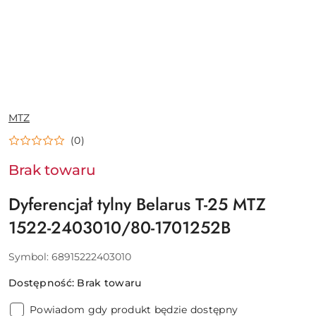
NAZWA
MTZ
PRODUCENTA:
(0)
Brak towaru
Dyferencjał tylny Belarus T-25 MTZ
1522-2403010/80-1701252B
Symbol:
68915222403010
Dostępność:
Brak towaru
Powiadom gdy produkt będzie dostępny