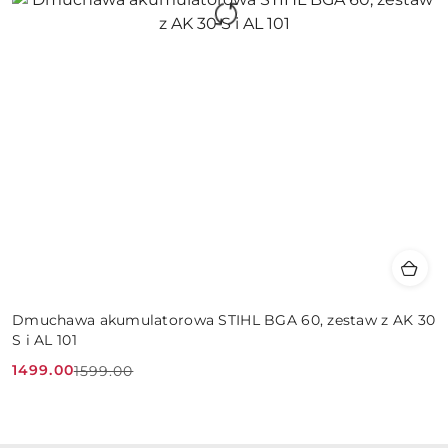
Dmuchawa akumulatorowa STIHL BGA 60, zestaw z AK 30
S i AL 101
1499.00
1599.00
Cena
Cena
promocyjna:
przed
promocją: