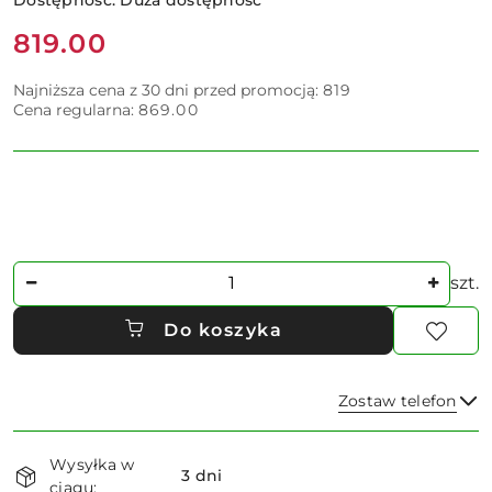
Cena:
819.00
Najniższa cena z 30 dni przed promocją:
819
Cena regularna:
869.00
Ilość
szt.
Do koszyka
Zostaw telefon
Dostępność
Wysyłka w
i
3 dni
ciągu: