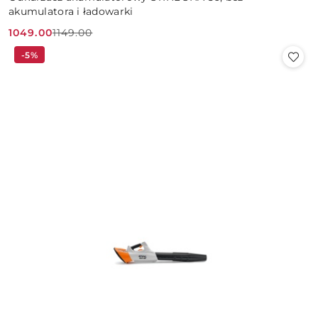
akumulatora i ładowarki
1049.00
1149.00
Cena
Cena
-5%
promocyjna:
przed
promocją: