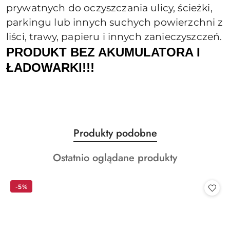
prywatnych do oczyszczania ulicy, ścieżki,
parkingu lub innych suchych powierzchni z
liści, trawy, papieru i innych zanieczyszczeń.
PRODUKT BEZ AKUMULATORA I
ŁADOWARKI!!!
Produkty
Produkty podobne
Pomiń karuzelę produktów
o
Produkty
Ostatnio oglądane produkty
statusie:
o
statusie:
-5%