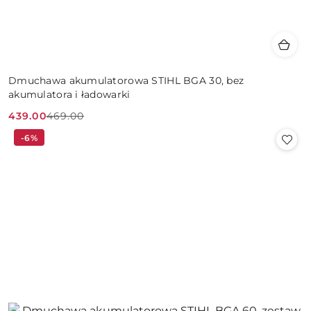
Dmuchawa akumulatorowa STIHL BGA 30, bez
akumulatora i ładowarki
439.00
469.00
Cena
Cena
-6%
promocyjna:
przed
promocją: