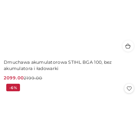
Dmuchawa akumulatorowa STIHL BGA 100, bez
akumulatora i ładowarki
2099.00
2199.00
Cena
Cena
-6%
promocyjna:
przed
promocją: