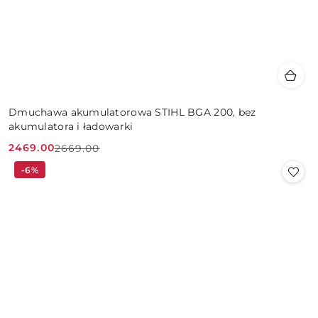
Dmuchawa akumulatorowa STIHL BGA 200, bez
akumulatora i ładowarki
2469.00
2669.00
Cena
Cena
-6%
promocyjna:
przed
promocją: