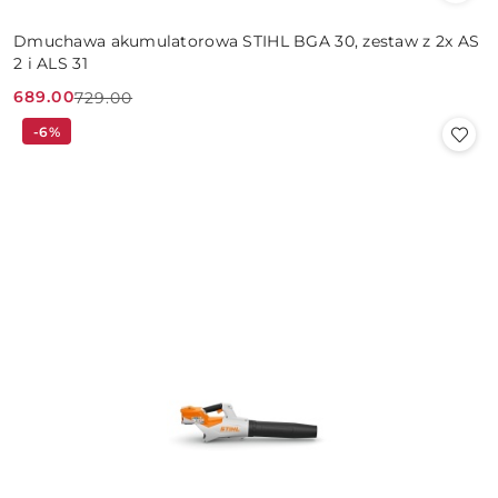
Dmuchawa akumulatorowa STIHL BGA 30, zestaw z 2x AS
2 i ALS 31
689.00
729.00
Cena
Cena
-6%
promocyjna:
przed
promocją: