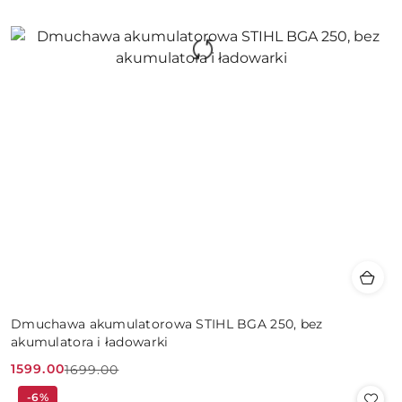
Dmuchawa akumulatorowa STIHL BGA 250, bez
akumulatora i ładowarki
1599.00
1699.00
Cena
Cena
-6%
promocyjna:
przed