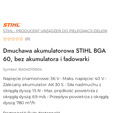
STIHL
•
PRODUCENT
STIHL • PRODUCENT URZĄDZEŃ DO PIELĘGNACJI ZIELENI
URZĄDZEŃ
DO
(0)
PIELĘGNACJI
ZIELENI
Dmuchawa akumulatorowa STIHL BGA
60, bez akumulatora i ładowarki
Symbol:
BA040115904
Napięcie znamionowe: 36 V • Maks. napięcie: 40 V •
Zalecany akumulator: AK 30 S • Siła nadmuchu z
okrągłą dyszą: 15 N • Max. prędkość powietrza z
okrągłą dyszą: 69 m/s • Przepływ powietrza z okrągłą
dyszą: 780 m³/h
Dostępność:
Duża dostępność