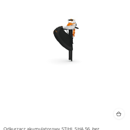
Odkurzacz akumulatorowy STIHL SHA 56, bez