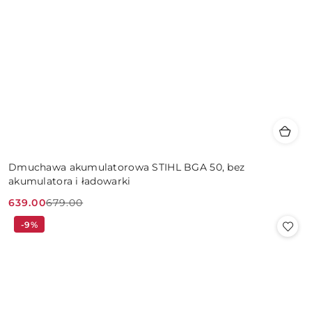
Dmuchawa akumulatorowa STIHL BGA 50, bez
akumulatora i ładowarki
639.00
679.00
Cena
Cena
-9%
promocyjna:
przed
promocją: