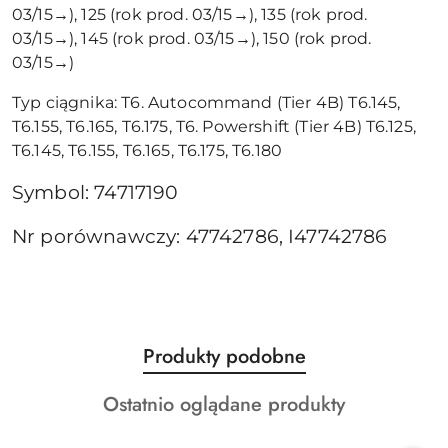
03/15→), 125 (rok prod. 03/15→), 135 (rok prod.
03/15→), 145 (rok prod. 03/15→), 150 (rok prod.
03/15→)
Typ ciągnika: T6. Autocommand (Tier 4B) T6.145,
T6.155, T6.165, T6.175, T6. Powershift (Tier 4B) T6.125,
T6.145, T6.155, T6.165, T6.175, T6.180
Symbol: 74717190
Nr porównawczy: 47742786, I47742786
Produkty
Produkty podobne
Pomiń karuzelę produktów
o
Produkty
Ostatnio oglądane produkty
statusie:
o