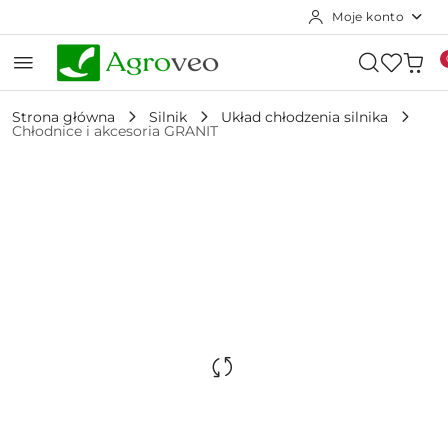
Moje konto
Przejdź do treści głównej
Przejdź do wyszukiwarki
Przejdź do moje konto
Przejdź do menu głównego
Przejdź do opisu produktu
Przejdź do stopki
Strona główna
Silnik
Układ chłodzenia silnika
Chłodnice i akcesoria GRANIT