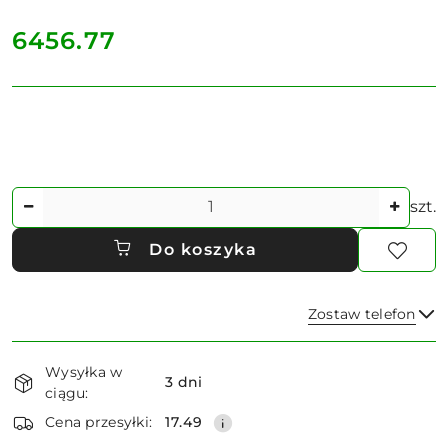
cena:
6456.77
Ilość
szt.
Do koszyka
Zostaw telefon
Dostępność
Wysyłka w
i
3 dni
ciągu:
dostawa
Wyślij
Cena przesyłki:
17.49