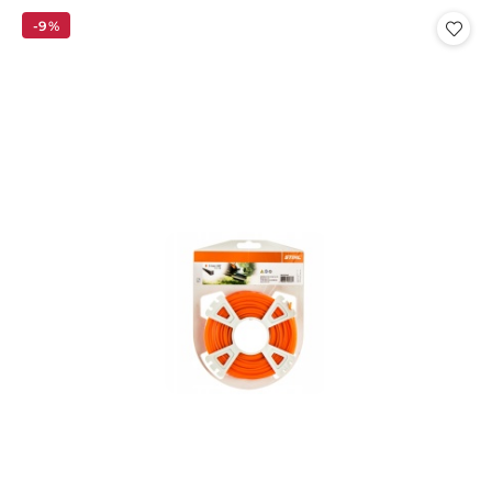
statusie:
-9%