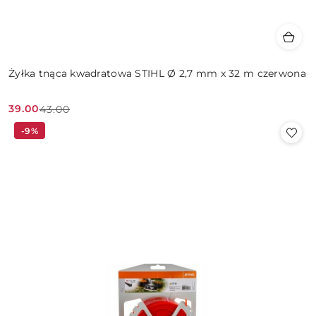
Żyłka tnąca kwadratowa STIHL Ø 2,7 mm x 32 m czerwona
39.00
43.00
Cena
Cena
-9%
promocyjna:
przed
promocją: