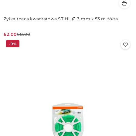
Żyłka tnąca kwadratowa STIHL Ø 3 mm x 53 m żółta
62.00
68.00
Cena
Cena
-9%
promocyjna:
przed
promocją: