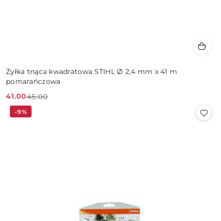
Żyłka tnąca kwadratowa STIHL Ø 2,4 mm x 41 m
pomarańczowa
41.00
45.00
Cena
Cena
-9%
promocyjna:
przed
promocją: