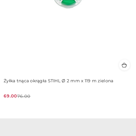
Żyłka tnąca okrągła STIHL Ø 2 mm x 119 m zielona
69.00
76.00
Cena
Cena
promocyjna:
przed
promocją: