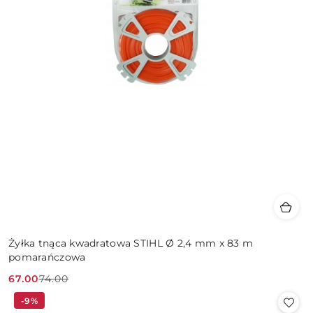
Żyłka tnąca kwadratowa STIHL Ø 2,4 mm x 83 m
pomarańczowa
67.00
74.00
Cena
Cena
-9%
promocyjna:
przed