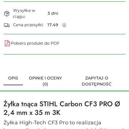
Dostępność
Wysyłka w
i
3 dni
ciągu:
dostawa
Wyślij
Cena przesyłki:
17.49
Pobierz produkt do PDF
OPIS
OPINIE I OCENY
ZAPYTAJ O
(0)
DOSTĘPNOŚĆ
Żyłka tnąca STIHL Carbon CF3 PRO Ø
2,4 mm x 35 m 3K
Żyłka High-Tech CF3 Pro to realizacja