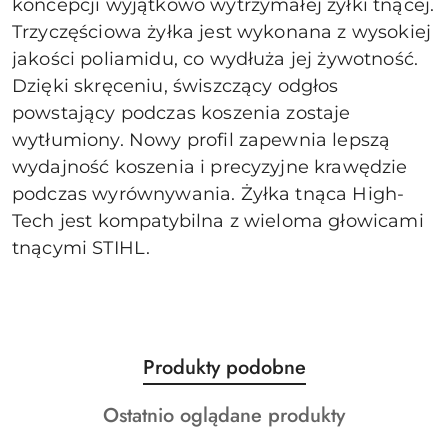
koncepcji wyjątkowo wytrzymałej żyłki tnącej.
Trzyczęściowa żyłka jest wykonana z wysokiej
jakości poliamidu, co wydłuża jej żywotność.
Dzięki skręceniu, świszczący odgłos
powstający podczas koszenia zostaje
wytłumiony. Nowy profil zapewnia lepszą
wydajność koszenia i precyzyjne krawędzie
podczas wyrównywania. Żyłka tnąca High-
Tech jest kompatybilna z wieloma głowicami
tnącymi STIHL.
Produkty
Produkty podobne
Pomiń karuzelę produktów
o
Produkty
Ostatnio oglądane produkty
statusie:
o