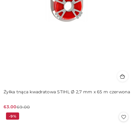
Żyłka tnąca kwadratowa STIHL Ø 2,7 mm x 65 m czerwona
63.00
69.00
Cena
Cena
-9%
promocyjna:
przed
promocją: