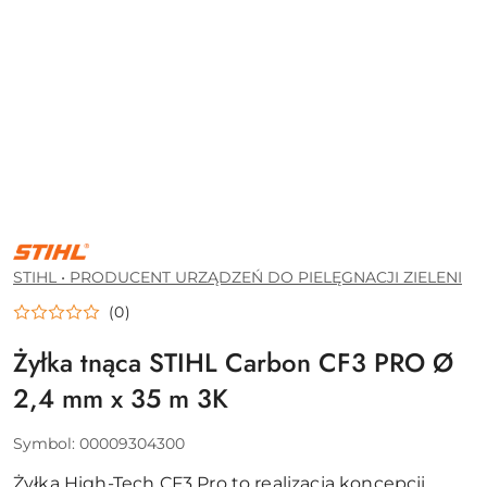
STIHL
•
PRODUCENT
STIHL • PRODUCENT URZĄDZEŃ DO PIELĘGNACJI ZIELENI
URZĄDZEŃ
DO
(0)
PIELĘGNACJI
ZIELENI
Żyłka tnąca STIHL Carbon CF3 PRO Ø
2,4 mm x 35 m 3K
Symbol:
00009304300
Żyłka High-Tech CF3 Pro to realizacja koncepcji