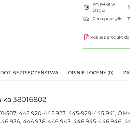
Wysyłka w
i
3
ciągu:
dostawa
Cena przesyłki:
1
Pobierz produkt d
 DOT. BEZPIECZEŃSTWA
OPINIE I OCENY (0)
ZA
nika 38016802
-507, 445.920-445.927, 445-929-445.941, OM
446.936, 446.938-446.943, 446.945-446.946, 4