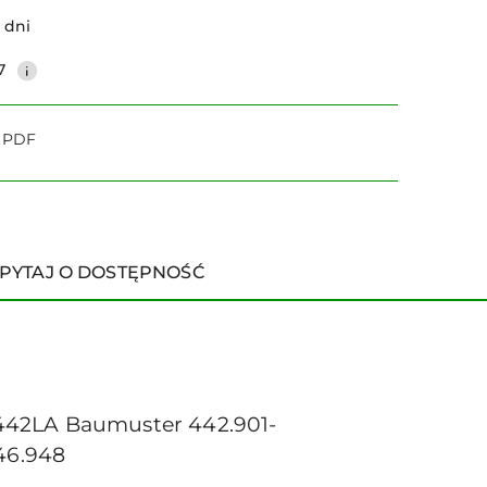
 dni
7
o PDF
PYTAJ O DOSTĘPNOŚĆ
442LA Baumuster 442.901-
46.948