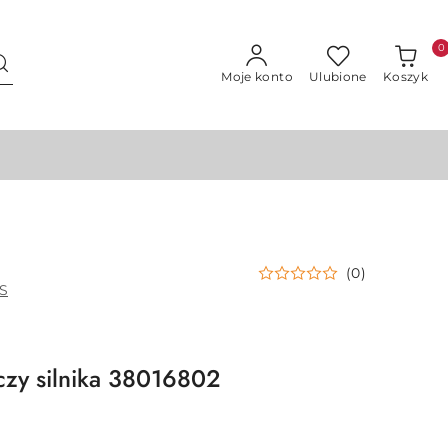
0
Moje konto
Ulubione
Koszyk
(0)
S
czy silnika 38016802