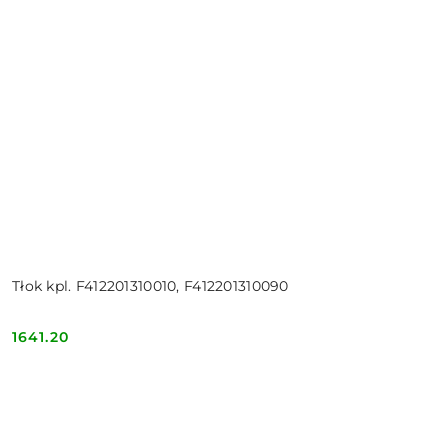
Tłok kpl. F412201310010, F412201310090
1641.20
Cena: