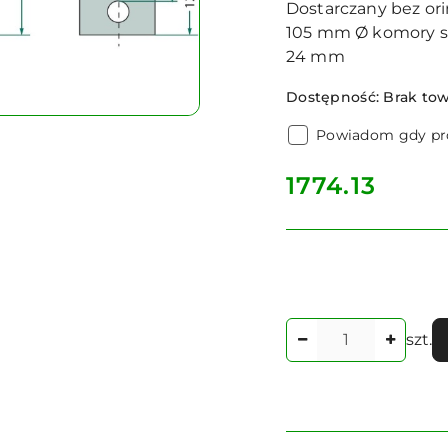
Dostarczany bez ori
105 mm Ø komory sp
24 mm
Dostępność:
Brak to
Powiadom gdy pro
cena:
1774.13
Ilość
szt.
Dostępność