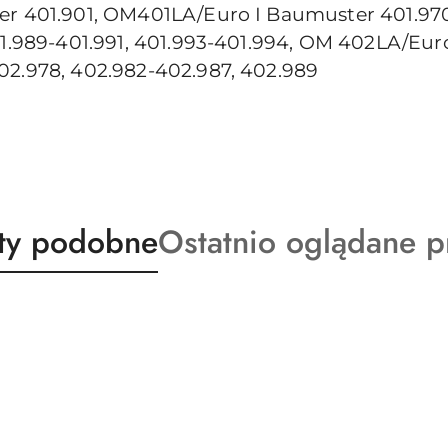
er 401.901, OM401LA/Euro I Baumuster 401.970,
401.989-401.991, 401.993-401.994, OM 402LA/Eu
02.978, 402.982-402.987, 402.989
ty
Produkty
ty podobne
Ostatnio oglądane p
o
:
statusie: