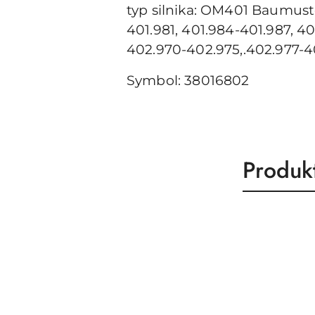
typ silnika: OM401 Baumust
401.981, 401.984-401.987, 
402.970-402.975,.402.977-4
Symbol: 38016802
Produk
Produk
Pomiń karuzelę produktów
o
statusie