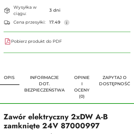
Dostępność
Wysyłka w
i
3 dni
ciągu:
dostawa
Wyślij
Cena przesyłki:
17.49
Pobierz produkt do PDF
OPIS
INFORMACJE
OPINIE
ZAPYTAJ O
DOT.
I
DOSTĘPNOŚĆ
BEZPIECZEŃSTWA
OCENY
(0)
Zawór elektryczny 2xDW A-B
zamknięte 24V 87000997