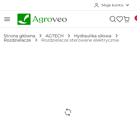
Moje konto
Przejdź do treści głównej
Przejdź do wyszukiwarki
Przejdź do moje konto
Przejdź do menu głównego
Przejdź do opisu produktu
Przejdź do stopki
Strona główna
AGTECH
Hydraulika siłowa
Rozdzielacze
Rozdzielacze sterowane elektrycznie