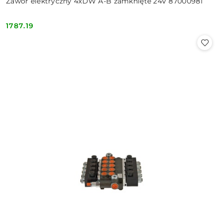
Zawór elektryczny 4xDW A-B zamknięte 24V 87000981
1787.19
Cena: