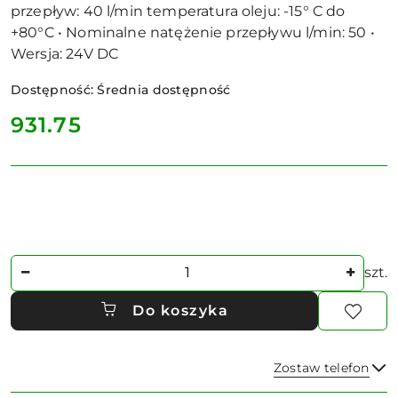
przepływ: 40 l/min temperatura oleju: -15° C do
+80°C • Nominalne natężenie przepływu l/min: 50 •
Wersja: 24V DC
Dostępność:
Średnia dostępność
cena:
931.75
Ilość
szt.
Do koszyka
Zostaw telefon