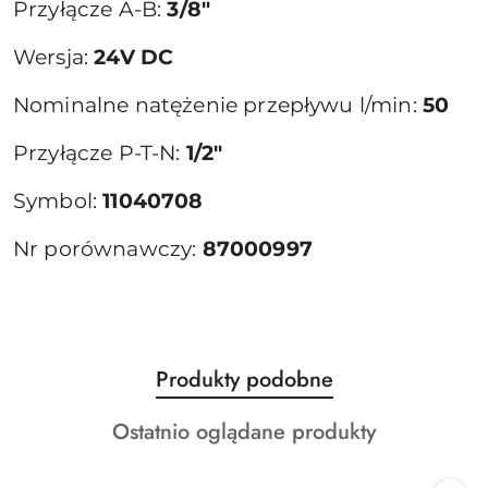
Przyłącze A-B:
3/8"
Wersja:
24V DC
Nominalne natężenie przepływu l/min:
50
Przyłącze P-T-N:
1/2"
Symbol:
11040708
Nr porównawczy:
87000997
Produkty
Produkty podobne
Pomiń karuzelę produktów
o
Produkty
Ostatnio oglądane produkty
statusie:
o
statusie: