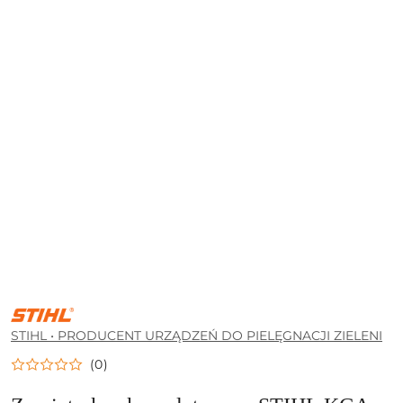
STIHL
•
PRODUCENT
STIHL • PRODUCENT URZĄDZEŃ DO PIELĘGNACJI ZIELENI
URZĄDZEŃ
DO
(0)
PIELĘGNACJI
ZIELENI