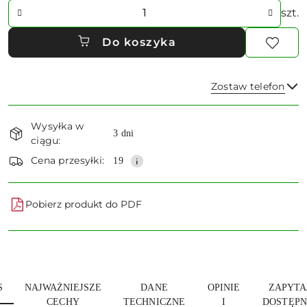
Ilość
szt.
Do koszyka
Zostaw telefon
Dostępność
Wysyłka w
i
3 dni
ciągu:
Wyślij
dostawa
Cena przesyłki:
19
Pobierz produkt do PDF
S
NAJWAŻNIEJSZE
DANE
OPINIE
ZAPYTA
CECHY
TECHNICZNE
I
DOSTĘPN