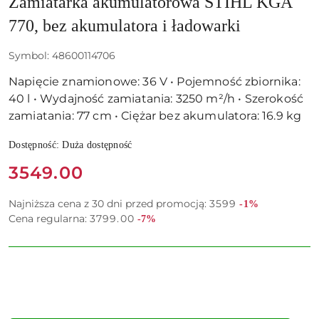
Zamiatarka akumulatorowa STIHL KGA
770, bez akumulatora i ładowarki
Symbol:
48600114706
Napięcie znamionowe: 36 V • Pojemność zbiornika:
40 l • Wydajność zamiatania: 3250 m²/h • Szerokość
zamiatania: 77 cm • Ciężar bez akumulatora: 16.9 kg
Dostępność:
Duża dostępność
Cena:
3549.00
Rabat:
Najniższa cena z 30 dni przed promocją:
3599
-1%
Rabat:
Cena regularna:
3799.00
-7%