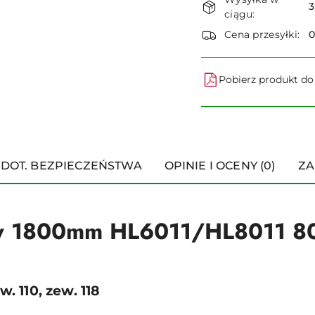
i
3
ciągu:
dostawa
Cena przesyłki:
Pobierz produkt d
 DOT. BEZPIECZEŃSTWA
OPINIE I OCENY (0)
ZA
py 1800mm HL6011/HL8011 8
. 110, zew. 118