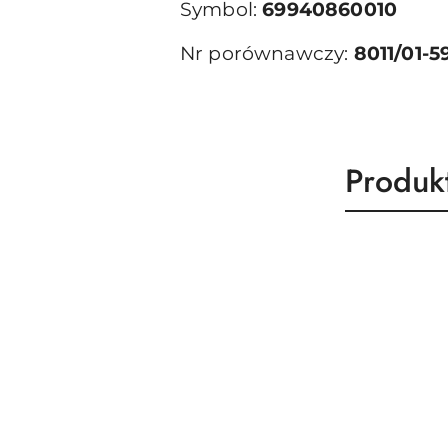
Symbol:
69940860010
Nr porównawczy:
8011/01-5
Produk
Produk
Pomiń karuzelę produktów
o
statusie