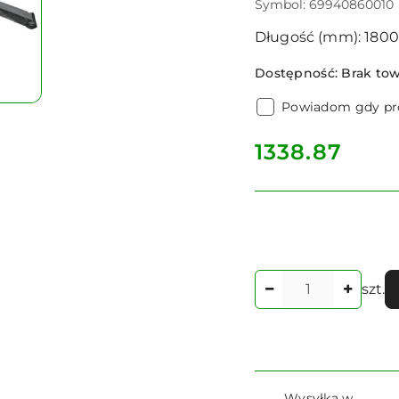
Symbol:
69940860010
Długość (mm): 1800 
Dostępność:
Brak to
Powiadom gdy pro
cena:
1338.87
Ilość
szt.
Dostępność
Wysyłka w