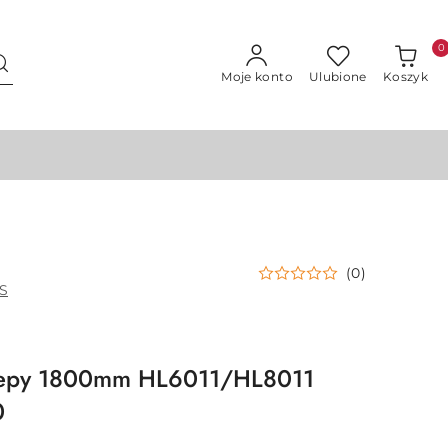
0
Moje konto
Ulubione
Koszyk
(0)
S
zepy 1800mm HL6011/HL8011
0