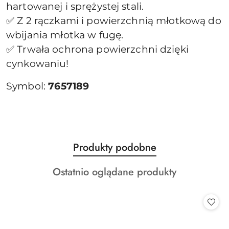
hartowanej i sprężystej stali.
✅ Z 2 rączkami i powierzchnią młotkową do
wbijania młotka w fugę.
✅ Trwała ochrona powierzchni dzięki
cynkowaniu!
Symbol:
7657189
Produkty
Produkty podobne
Pomiń karuzelę produktów
o
Produkty
Ostatnio oglądane produkty
statusie:
o
statusie: