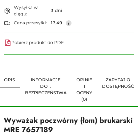
Dostępność
Wysyłka w
i
3 dni
ciągu:
dostawa
Wyślij
Cena przesyłki:
17.49
Pobierz produkt do PDF
OPIS
INFORMACJE
OPINIE
ZAPYTAJ O
DOT.
I
DOSTĘPNOŚĆ
BEZPIECZEŃSTWA
OCENY
(0)
Wyważak poczwórny (łom) brukarski
MRE 7657189