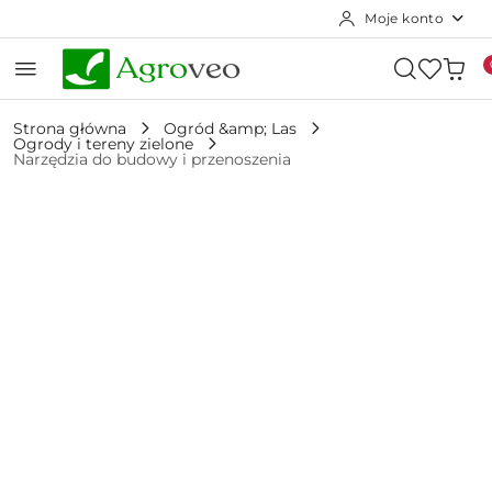
Moje konto
Przejdź do treści głównej
Przejdź do wyszukiwarki
Przejdź do moje konto
Przejdź do menu głównego
Przejdź do opisu produktu
Przejdź do stopki
Strona główna
Ogród &amp; Las
Ogrody i tereny zielone
Narzędzia do budowy i przenoszenia