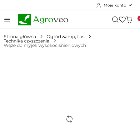
Moje konto
Przejdź do treści głównej
Przejdź do wyszukiwarki
Przejdź do moje konto
Przejdź do menu głównego
Przejdź do opisu produktu
Przejdź do stopki
Strona główna
Ogród &amp; Las
Technika czyszczenia
Węże do myjek wysokociśnieniowych