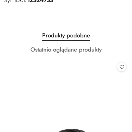
Symbol:
12324733
Produkty
Produkty podobne
Pomiń karuzelę produktów
o
Produkty
Ostatnio oglądane produkty
statusie:
o
statusie: