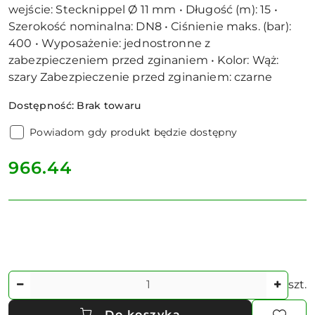
wejście: Stecknippel Ø 11 mm • Długość (m): 15 •
Szerokość nominalna: DN8 • Ciśnienie maks. (bar):
400 • Wyposażenie: jednostronne z
zabezpieczeniem przed zginaniem • Kolor: Wąż:
szary Zabezpieczenie przed zginaniem: czarne
Dostępność:
Brak towaru
Powiadom gdy produkt będzie dostępny
cena:
966.44
Ilość
szt.
Do koszyka